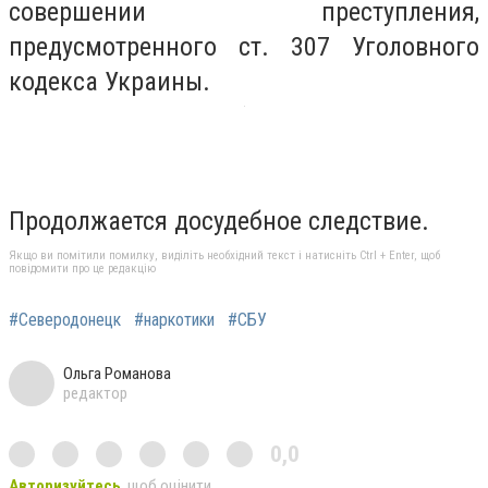
совершении преступления,
предусмотренного ст. 307 Уголовного
кодекса Украины.
Продолжается досудебное следствие.
Якщо ви помітили помилку, виділіть необхідний текст і натисніть Ctrl + Enter, щоб
повідомити про це редакцію
#Северодонецк
#наркотики
#СБУ
Ольга Романова
редактор
0,0
Авторизуйтесь
, щоб оцінити