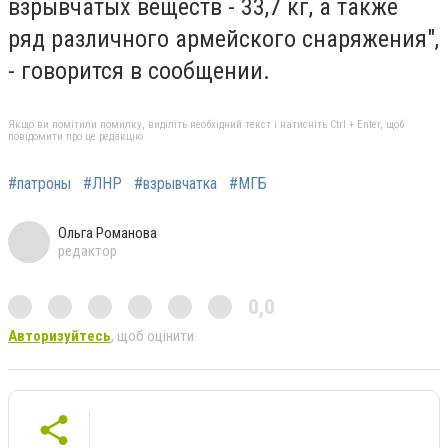
взрывчатых веществ - 33,7 кг, а также
ряд различного армейского снаряжения",
- говорится в сообщении.
Якщо ви помітили помилку, виділіть необхідний текст і натисніть Ctrl + Enter, щоб
повідомити про це редакцію
#патроны
#ЛНР
#взрывчатка
#МГБ
Ольга Романова
редактор
0,0
Авторизуйтесь
, щоб оцінити