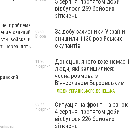
5 серпня: протягом доби
відбулося 259 бойових
зіткнень
 не проблема
За добу захисники України
чение санкций
09:02
Вчора
знищили 1130 російських
сти войска и
окупантів
ет через пять
Донецьк, якого вже немає, і
11:30
4 серпня
люди, які залишилися:
чесна розмова з
бривский.
В’ячеславом Верховським
ЛЮДИ УКРАЇНСЬКОГО ДОНЕЦЬКА
Ситуація на фронті на ранок
09:44
4 серпня
4 серпня: протягом доби
відбулося 226 бойових
зіткнень
 оцінити