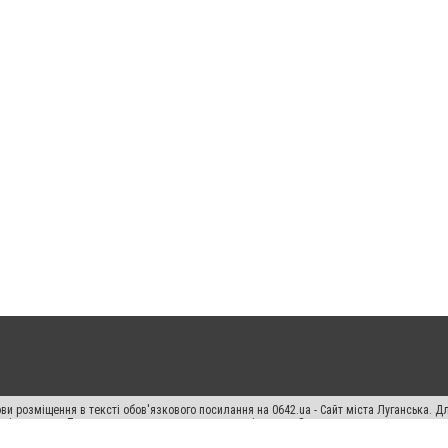
ви розміщення в тексті обов'язкового посилання на 0642.ua - Сайт міста Луганська. 
кості джерела. Порушення виняткових прав переслідується Законом.