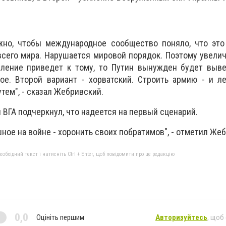
ужно, чтобы международное сообщество поняло, что это
всего мира. Нарушается мировой порядок. Поэтому увели
вление приведет к тому, то Путин вынужден будет выве
ое. Второй вариант - хорватский. Строить армию - и л
тем", - сказал Жебривский.
 ВГА подчеркнул, что надеется на первый сценарий.
ное на войне - хоронить своих побратимов", - отметил Же
бхідний текст і натисніть Ctrl + Enter, щоб повідомити про це редакцію
0,0
Оцініть першим
Авторизуйтесь
, щоб