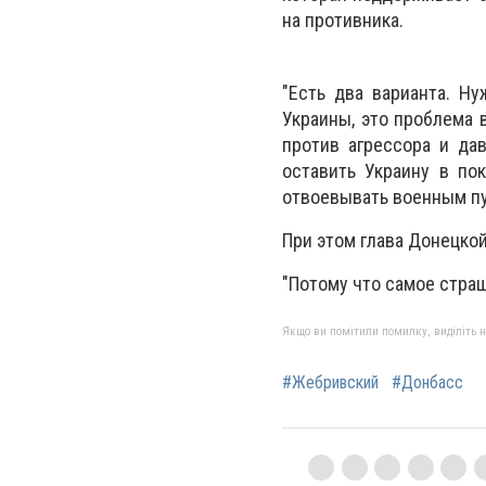
на противника.
"Есть два варианта. Н
Украины, это проблема 
против агрессора и да
оставить Украину в пок
отвоевывать военным пу
При этом глава Донецкой
"Потому что самое страш
Якщо ви помітили помилку, виділіть нео
#Жебривский
#Донбасс