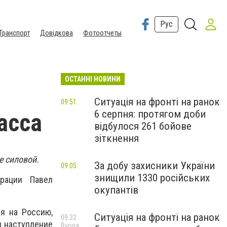
Рус
Транспорт
Довідкова
Фотоотчеты
ОСТАННІ НОВИНИ
Ситуація на фронті на ранок
09:51
6 серпня: протягом доби
асса
відбулося 261 бойове
зіткнення
е силовой.
За добу захисники України
09:05
знищили 1330 російських
рации Павел
окупантів
ия на Россию,
Ситуація на фронті на ранок
09:32
и наступление
Вчора