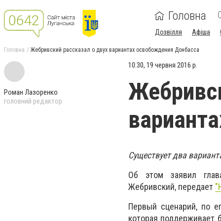
Головна
Дозвілля
Афіша
Головна
Жебривский рассказал о двух вариантах освобождения Донбасса
10:30, 19 червня 2016 р.
Жебривск
Роман Лазоренко
головний редактор
варианта
Существует два вариант
Об этом заявил глав
Жебривский, передает
"
Первый сценарий, по е
которая поддерживает б