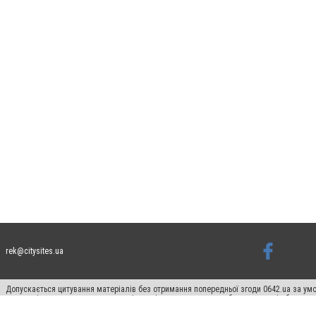
rek@citysites.ua
Допускається цитування матеріалів без отримання попередньої згоди 0642.ua за умо
систем гіперпосилання на цитовані статті не нижче другого абзацу в тексті або в я