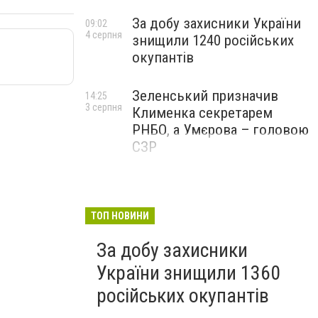
За добу захисники України
09:02
4 серпня
знищили 1240 російських
окупантів
Зеленський призначив
14:25
3 серпня
Клименка секретарем
РНБО, а Умєрова – головою
СЗР
ТОП НОВИНИ
За добу захисники
України знищили 1360
російських окупантів