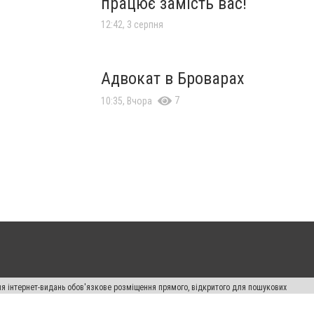
працює замість вас!
12:42, 3 серпня
Адвокат в Броварах
7
10:35, Вчора
Для інтернет-видань обов'язкове розміщення прямого, відкритого для пошукових