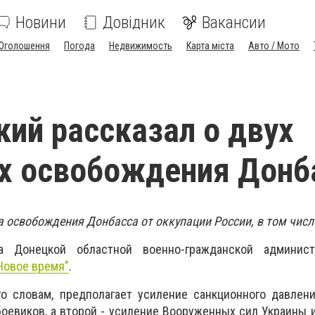
Новини
Довідник
Вакансии
Оголошення
Погода
Недвижимость
Карта міста
Авто / Мото
ий рассказал о двух
х освобождения Донб
а освобождения Донбасса от оккупации России, в том числ
а Донецкой областной военно-гражданской админист
Новое время"
.
го словам, предполагает усиление санкционного давлен
оевиков, а второй - усиление Вооруженных сил Украины 