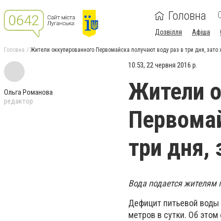
Головна
Дозвілля
Афіша
Головна
Жители оккупированного Первомайска получают воду раз в три дня, зато
10:53, 22 червня 2016 р.
Жители о
Ольга Романова
редактор
Первомай
три дня,
Вода подается жителям г
Дефицит питьевой воды 
метров в сутки. Об это