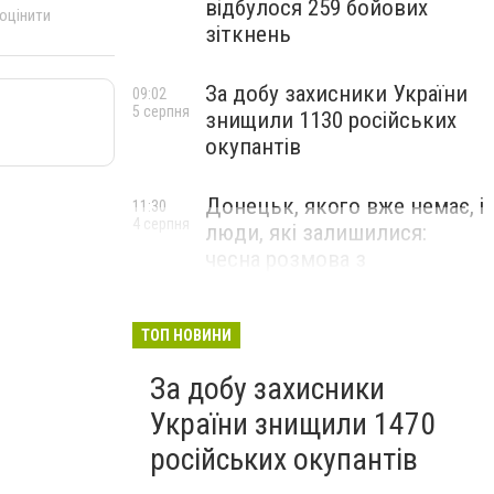
відбулося 259 бойових
 оцінити
зіткнень
За добу захисники України
09:02
5 серпня
знищили 1130 російських
окупантів
Донецьк, якого вже немає, і
11:30
4 серпня
люди, які залишилися:
чесна розмова з
В’ячеславом Верховським
ЛЮДИ УКРАЇНСЬКОГО ДОНЕЦЬКА
ТОП НОВИНИ
За добу захисники
України знищили 1470
російських окупантів