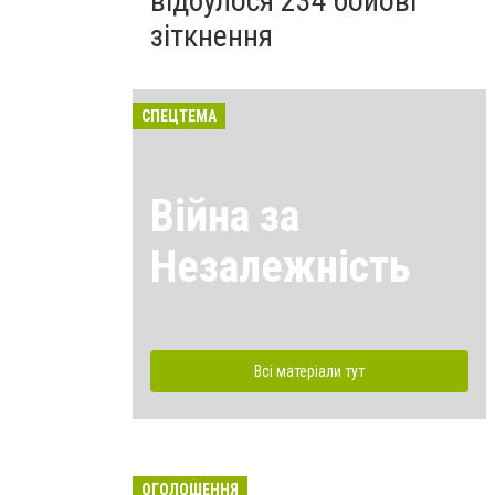
відбулося 234 бойові
зіткнення
СПЕЦТЕМА
Війна за
Незалежність
Всі матеріали тут
ОГОЛОШЕННЯ