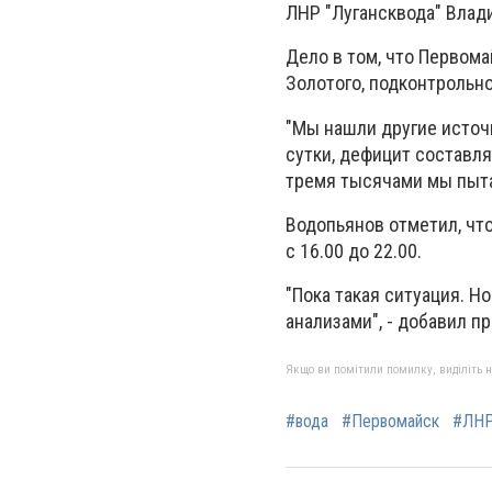
ЛНР "Лугансквода" Влад
Дело в том, что Первом
Золотого, подконтрольно
"Мы нашли другие источн
сутки, дефицит составля
тремя тысячами мы пыта
Водопьянов отметил, что
с 16.00 до 22.00.
"Пока такая ситуация. 
анализами", - добавил п
Якщо ви помітили помилку, виділіть нео
#вода
#Первомайск
#ЛН