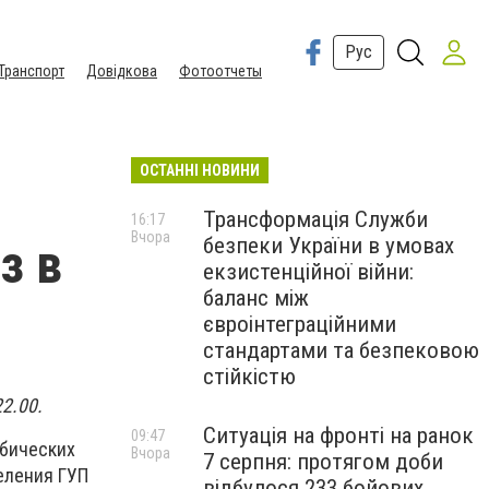
Рус
Транспорт
Довідкова
Фотоотчеты
ОСТАННІ НОВИНИ
Трансформація Служби
16:17
Вчора
безпеки України в умовах
з в
екзистенційної війни:
баланс між
євроінтеграційними
стандартами та безпековою
стійкістю
2.00.
Ситуація на фронті на ранок
09:47
убических
Вчора
7 серпня: протягом доби
еления ГУП
відбулося 233 бойових