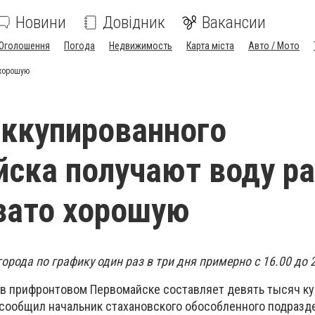
Новини
Довідник
Вакансии
Оголошення
Погода
Недвижимость
Карта міста
Авто / Мото
 хорошую
ккупированного
ска получают воду ра
 зато хорошую
орода по графику один раз в три дня примерно с 16.00 до 2
в прифронтовом Первомайске составляет девять тысяч к
м сообщил начальник стахановского обособленного подразд