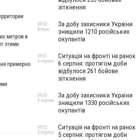
зіткнення
территории
За добу захисники України
09:02
Вчора
знищили 1210 російських
их метров в
окупантів
от этими
Ситуація на фронті на ранок
09:51
6 серпня
6 серпня: протягом доби
 дня примерно
відбулося 261 бойове
зіткнення
ыми
За добу захисники України
09:05
6 серпня
знищили 1330 російських
окупантів
Ситуація на фронті на ранок
09:32
5 серпня
5 серпня: протягом доби