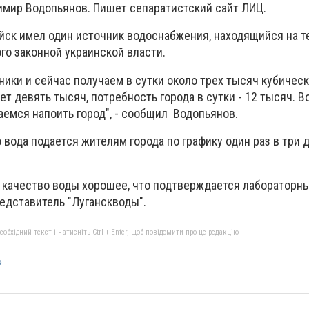
имир Водопьянов. Пишет сепаратистский сайт ЛИЦ.
айск имел один источник водоснабжения, находящийся на 
го законной украинской власти.
ики и сейчас получаем в сутки около трех тысяч кубическ
ет девять тысяч, потребность города в сутки - 12 тысяч. В
емся напоить город", - сообщил Водопьянов.
 вода подается жителям города по графику один раз в три
Но качество воды хорошее, что подтверждается лабораторн
редставитель "Луганскводы".
бхідний текст і натисніть Ctrl + Enter, щоб повідомити про це редакцію
Р