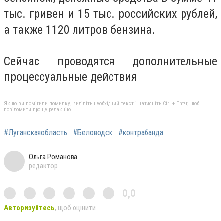
тыс. гривен и 15 тыс. российских рублей,
а также 1120 литров бензина.
Сейчас проводятся дополнительные
процессуальные действия
Якщо ви помітили помилку, виділіть необхідний текст і натисніть Ctrl + Enter, щоб
повідомити про це редакцію
#Луганскаяобласть
#Беловодск
#контрабанда
Ольга Романова
редактор
0,0
Авторизуйтесь
, щоб оцінити