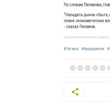
По словам Пилавова, гл
"Наладить рынок сбыта, 
плане экономических во
- сказал Пилавов.
Якщо ви помітили помилку, виділіть нео
#Луганск
#предприятия
#