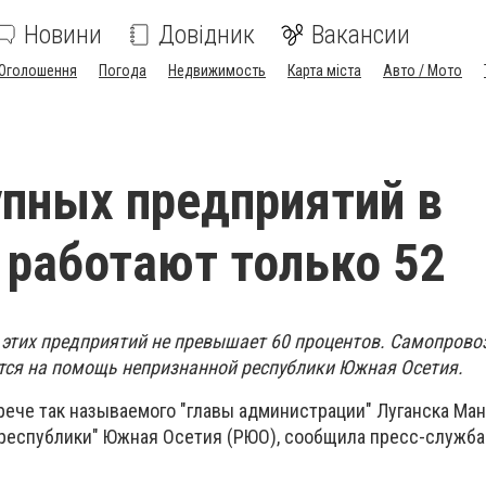
Новини
Довідник
Вакансии
Оголошення
Погода
Недвижимость
Карта міста
Авто / Мото
упных предприятий в
 работают только 52
 этих предприятий не превышает 60 процентов. Самопров
ется на помощь непризнанной республики Южная Осетия.
трече так называемого "главы администрации" Луганска Ма
"республики" Южная Осетия (РЮО), сообщила пресс-служба