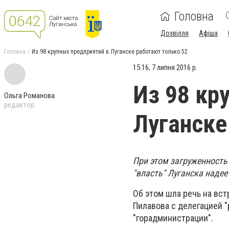
Головна
Дозвілля
Афіша
Головна
Из 98 крупных предприятий в Луганске работают только 52
15:16, 7 липня 2016 р.
Из 98 кр
Ольга Романова
редактор
Луганске
При этом загруженность
"власть" Луганска наде
Об этом шла речь на вс
Пилавова с делегацией 
"горадминистрации".