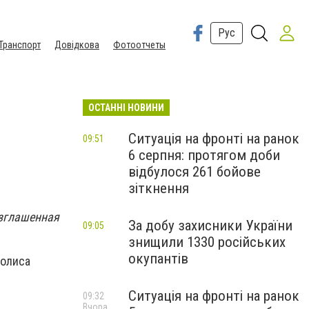
Рус
Транспорт
Довідкова
Фотоотчеты
ОСТАННІ НОВИНИ
Ситуація на фронті на ранок
09:51
6 серпня: протягом доби
відбулося 261 бойове
зіткнення
озглашенная
За добу захисники України
09:05
знищили 1330 російських
окупантів
нолиса
Ситуація на фронті на ранок
09:32
Вчора