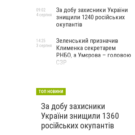
За добу захисники України
09:02
4 серпня
знищили 1240 російських
окупантів
Зеленський призначив
14:25
3 серпня
Клименка секретарем
РНБО, а Умєрова – головою
СЗР
ТОП НОВИНИ
За добу захисники
України знищили 1360
російських окупантів