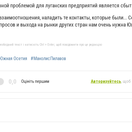
авной проблемой для луганских предприятий является сбыт
взаимоотношения, наладить те контакты, которые были... С
просов и выхода на рынки других стран нам очень нужна Ю
бхідний текст і натисніть Ctrl + Enter, щоб повідомити про це редакцію
Южная Осетия
#МанолисПилавов
0,0
Оцініть першим
Авторизуйтесь
, щоб