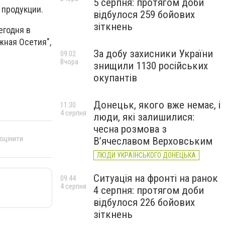
5 серпня: протягом доби
 продукции.
відбулося 259 бойових
зіткнень
егодня в
жная Осетия",
За добу захисники України
09:02
Вчора
знищили 1130 російських
окупантів
Донецьк, якого вже немає, і
11:30
4 серпня
люди, які залишилися:
чесна розмова з
 оцінити
В’ячеславом Верховським
ЛЮДИ УКРАЇНСЬКОГО ДОНЕЦЬКА
Ситуація на фронті на ранок
09:44
4 серпня
4 серпня: протягом доби
відбулося 226 бойових
зіткнень