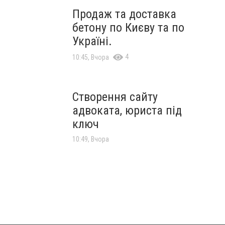
Продаж та доставка
бетону по Києву та по
Україні.
4
10:45, Вчора
Створення сайту
адвоката, юриста під
ключ
10:49, Вчора