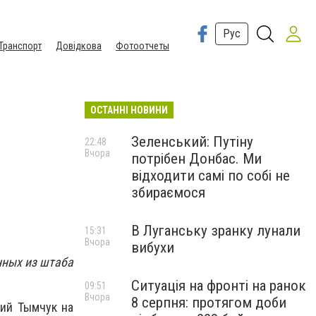
Рус
Транспорт
Довідкова
Фотоотчеты
ОСТАННІ НОВИНИ
Зеленський: Путіну
22:48
Вчора
потрібен Донбас. Ми
відходити самі по собі не
збираємося
В Луганську зранку лунали
15:31
Вчора
вибухи
ных из штаба
Ситуація на фронті на ранок
09:51
Вчора
8 серпня: протягом доби
ий Тымчук на