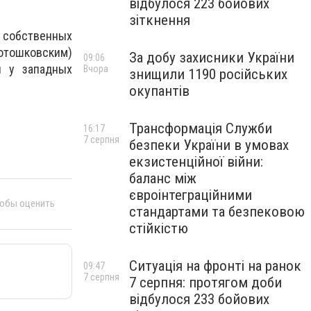
відбулося 223 бойових
зіткнення
ы собственных
вотошковским)
За добу захисники України
09:06
и у западных
Вчора
знищили 1190 російських
окупантів
Трансформація Служби
16:17
7 серпня
безпеки України в умовах
екзистенційної війни:
баланс між
євроінтеграційними
тобы оценить
стандартами та безпековою
стійкістю
Ситуація на фронті на ранок
09:47
7 серпня
7 серпня: протягом доби
відбулося 233 бойових