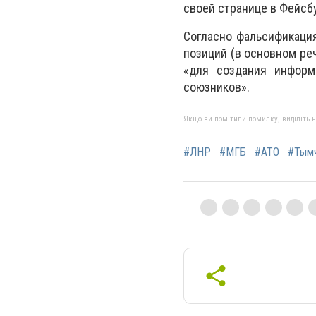
своей странице в Фейсбу
Согласно фальсификаци
позиций (в основном ре
«для создания информ
союзников».
Якщо ви помітили помилку, виділіть нео
#ЛНР
#МГБ
#АТО
#Тым