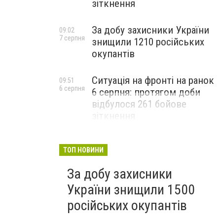
зіткнення
За добу захисники України
09:02
7 серпня
знищили 1210 російських
окупантів
Ситуація на фронті на ранок
09:51
6 серпня
6 серпня: протягом доби
відбулося 261 бойове
зіткнення
ТОП НОВИНИ
За добу захисники
України знищили 1500
російських окупантів