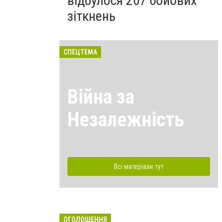
відбулося 207 бойових
зіткнень
СПЕЦТЕМА
Війна за
Незалежність
Всі матеріали тут
ОГОЛОШЕННЯ