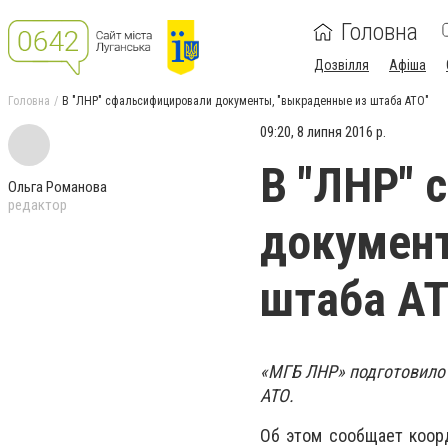
Головна
Дозвілля
Афіша
Головна
В "ЛНР" сфальсифицировали документы, "выкраденные из штаба АТО"
09:20, 8 липня 2016 р.
В "ЛНР" 
Ольга Романова
редактор
документ
штаба АТ
«МГБ ЛНР» подготовило
АТО.
Об этом сообщает коор