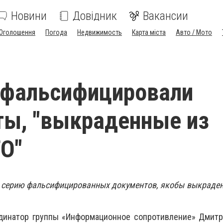
Новини
Довідник
Вакансии
Оголошення
Погода
Недвижимость
Карта міста
Авто / Мото
сфальсифицировали
ы, "выкраденные из
О"
 серию фальсифицированных документов, якобы выкраден
динатор группы «Информационное сопротивление» Дмитр