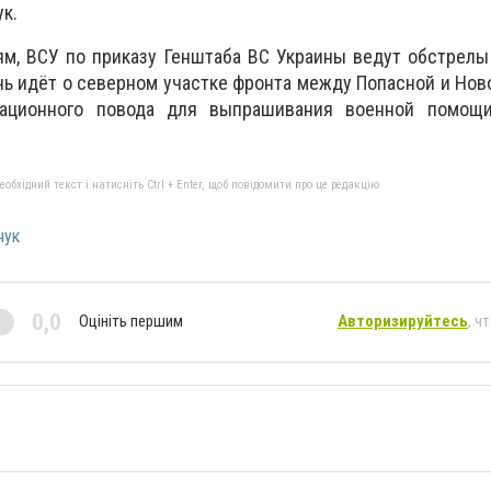
к.
ям, ВСУ по приказу Генштаба ВС Украины ведут обстрел
чь идёт о северном участке фронта между Попасной и Но
ационного повода для выпрашивания военной помощ
бхідний текст і натисніть Ctrl + Enter, щоб повідомити про це редакцію
чук
0,0
Оцініть першим
Авторизируйтесь
, ч