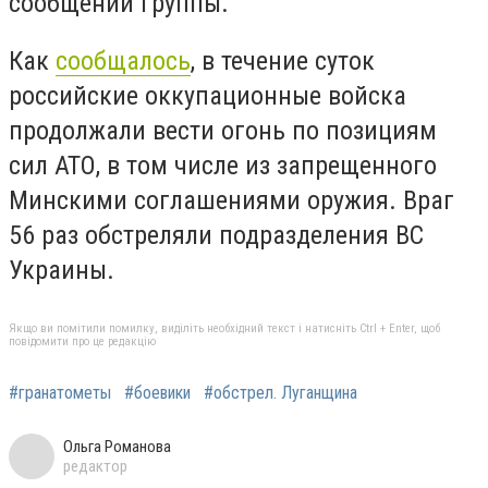
сообщении группы.
Как
сообщалось
, в течение суток
российские оккупационные войска
продолжали вести огонь по позициям
сил АТО, в том числе из запрещенного
Минскими соглашениями оружия. Враг
56 раз обстреляли подразделения ВС
Украины.
Якщо ви помітили помилку, виділіть необхідний текст і натисніть Ctrl + Enter, щоб
повідомити про це редакцію
#гранатометы
#боевики
#обстрел. Луганщина
Ольга Романова
редактор