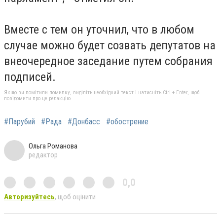
Вместе с тем он уточнил, что в любом
случае можно будет созвать депутатов на
внеочередное заседание путем собрания
подписей.
Якщо ви помітили помилку, виділіть необхідний текст і натисніть Ctrl + Enter, щоб
повідомити про це редакцію
#Парубий
#Рада
#Донбасс
#обострение
Ольга Романова
редактор
0,0
Авторизуйтесь
, щоб оцінити