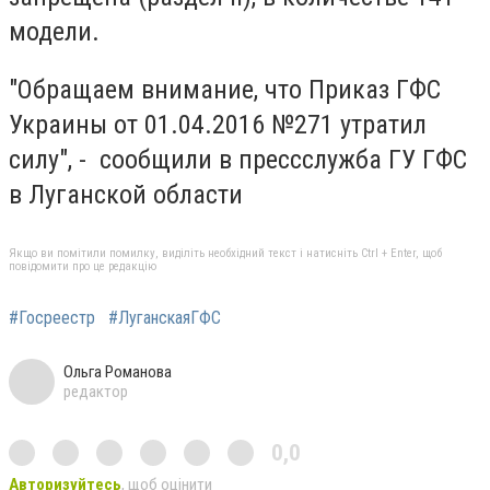
модели.
"Обращаем внимание, что Приказ ГФС
Украины от 01.04.2016 №271 утратил
силу", - сообщили в прессслужба ГУ ГФС
в Луганской области
Якщо ви помітили помилку, виділіть необхідний текст і натисніть Ctrl + Enter, щоб
повідомити про це редакцію
#Госреестр
#ЛуганскаяГФС
Ольга Романова
редактор
0,0
Авторизуйтесь
, щоб оцінити