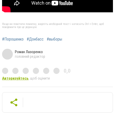
Якщо ви помітили помилку, виділіть необхідний текст і натисніть Ctrl + Enter, щоб
повідомити про це редакцію
#Порошенко
#Донбасс
#выборы
Роман Лазоренко
головний редактор
0,0
Авторизуйтесь
, щоб оцінити