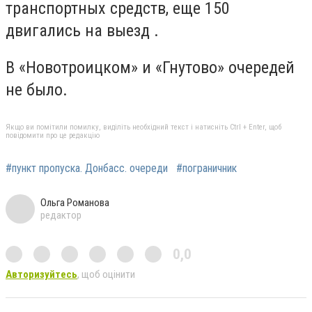
транспортных средств, еще 150
двигались на выезд .
В «Новотроицком» и «Гнутово» очередей
не было.
Якщо ви помітили помилку, виділіть необхідний текст і натисніть Ctrl + Enter, щоб
повідомити про це редакцію
#пункт пропуска. Донбасс. очереди
#пограничник
Ольга Романова
редактор
0,0
Авторизуйтесь
, щоб оцінити