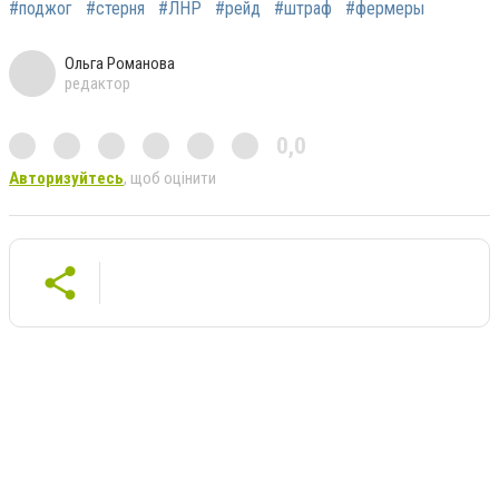
#поджог
#стерня
#ЛНР
#рейд
#штраф
#фермеры
Ольга Романова
редактор
0,0
Авторизуйтесь
, щоб оцінити