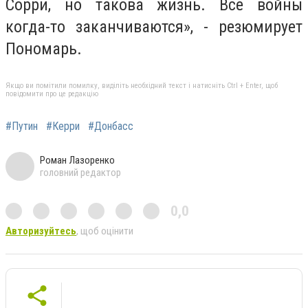
Сорри, но такова жизнь. Все войны
когда-то заканчиваются», - резюмирует
Пономарь.
Якщо ви помітили помилку, виділіть необхідний текст і натисніть Ctrl + Enter, щоб
повідомити про це редакцію
#Путин
#Керри
#Донбасс
Роман Лазоренко
головний редактор
0,0
Авторизуйтесь
, щоб оцінити