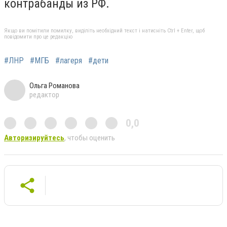
контрабанды из РФ.
Якщо ви помітили помилку, виділіть необхідний текст і натисніть Ctrl + Enter, щоб
повідомити про це редакцію
#ЛНР
#МГБ
#лагеря
#дети
Ольга Романова
редактор
0,0
Авторизируйтесь
, чтобы оценить