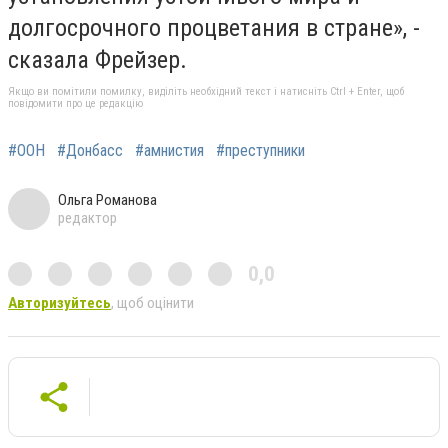
долгосрочного процветания в стране», -
сказала Фрейзер.
Якщо ви помітили помилку, виділіть необхідний текст і натисніть Ctrl + Enter, щоб
повідомити про це редакцію
#ООН
#Донбасс
#амнистия
#преступники
Ольга Романова
редактор
0,0
Авторизуйтесь
, щоб оцінити