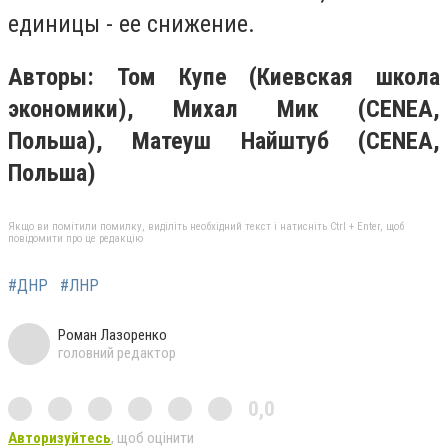
единицы - ее снижение.
Авторы: Том Купе (Киевская школа
экономики), Михал Мик (CENEA,
Польша), Матеуш Найштуб (CENEA,
Польша)
Якщо ви помітили помилку, виділіть необхідний текст і натисніть Ctrl + Enter, щоб
повідомити про це редакцію
#ДНР
#ЛНР
Роман Лазоренко
головний редактор
0,0
Авторизуйтесь
, щоб оцінити