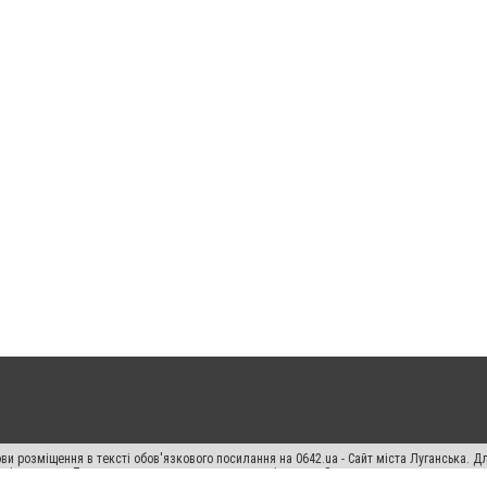
ви розміщення в тексті обов'язкового посилання на 0642.ua - Сайт міста Луганська. 
кості джерела. Порушення виняткових прав переслідується Законом.