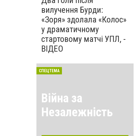
Два голи після
вилучення Бурди:
«Зоря» здолала «Колос»
у драматичному
стартовому матчі УПЛ, -
ВІДЕО
СПЕЦТЕМА
Війна за
Незалежність