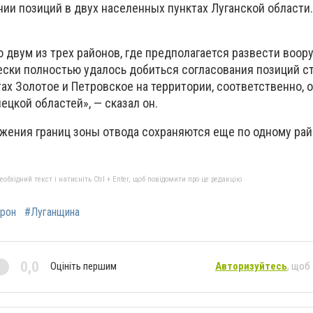
нии позиций в двух населенных пунктах Луганской области
о двум из трех районов, где предполагается развести воо
ески полностью удалось добиться согласования позиций ст
ах Золотое и Петровское на территории, соответственно, 
ецкой областей», — сказал он.
жения границ зоны отвода сохраняются еще по одному рай
бхідний текст і натисніть Ctrl + Enter, щоб повідомити про це редакцію
орон
#Луганщина
0,0
Оцініть першим
Авторизуйтесь
, щоб