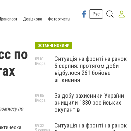
Рус
Транспорт
Довідкова
Фотоотчеты
ОСТАННІ НОВИНИ
сс по
Ситуація на фронті на ранок
09:51
Вчора
6 серпня: протягом доби
тах
відбулося 261 бойове
зіткнення
За добу захисники України
09:05
Вчора
знищили 1330 російських
ромиссу по
окупантів
Ситуація на фронті на ранок
09:32
актически
5 серпня