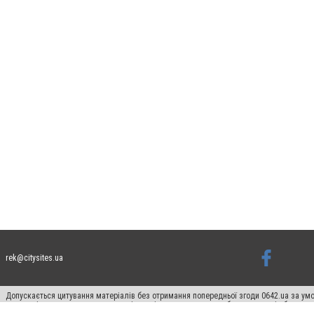
rek@citysites.ua
Допускається цитування матеріалів без отримання попередньої згоди 0642.ua за умо
систем гіперпосилання на цитовані статті не нижче другого абзацу в тексті або в я