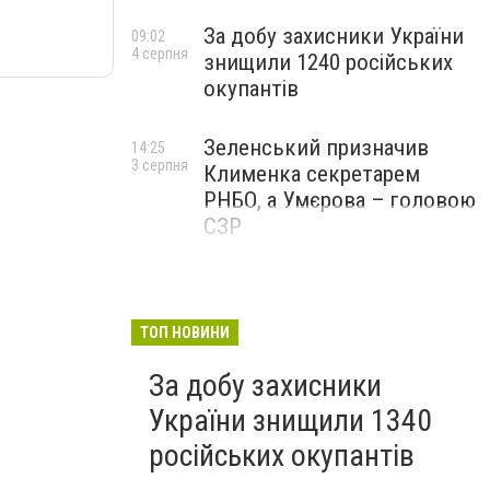
За добу захисники України
09:02
4 серпня
знищили 1240 російських
окупантів
Зеленський призначив
14:25
3 серпня
Клименка секретарем
РНБО, а Умєрова – головою
СЗР
ТОП НОВИНИ
За добу захисники
України знищили 1340
російських окупантів