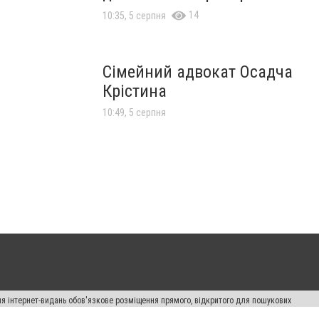
14
10:35, 5 серпня
Сімейний адвокат Осадча
Крістина
10:49, 5 серпня
Для інтернет-видань обов'язкове розміщення прямого, відкритого для пошукових