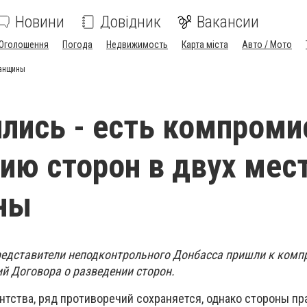
Новини
Довідник
Вакансии
Оголошення
Погода
Недвижимость
Карта міста
Авто / Мото
ганщины
лись - есть компроми
ию сторон в двух мес
ны
редставители неподконтрольного Донбасса пришли к комп
й Договора о разведении сторон.
нтства, ряд противоречий сохраняется, однако стороны пр