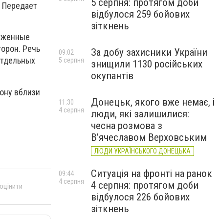
5 серпня: протягом доби
. Передает
відбулося 259 бойових
зіткнень
руженные
орон. Речь
За добу захисники України
09:02
отдельных
5 серпня
знищили 1130 російських
окупантів
ону вблизи
Донецьк, якого вже немає, і
11:30
4 серпня
люди, які залишилися:
чесна розмова з
В’ячеславом Верховським
ЛЮДИ УКРАЇНСЬКОГО ДОНЕЦЬКА
Ситуація на фронті на ранок
09:44
4 серпня
4 серпня: протягом доби
 оцінити
відбулося 226 бойових
зіткнень