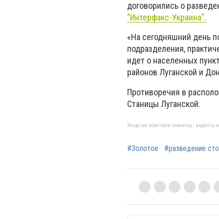
договорились о разведе
"Интерфакс-Украина".
«На сегодняшний день п
подразделения, практич
идет о населенных пункт
районов Луганской и Дон
Противоречия в располо
Станицы Луганской.
Якщо ви помітили помилку, виділіть нео
#Золотое
#разведение ст