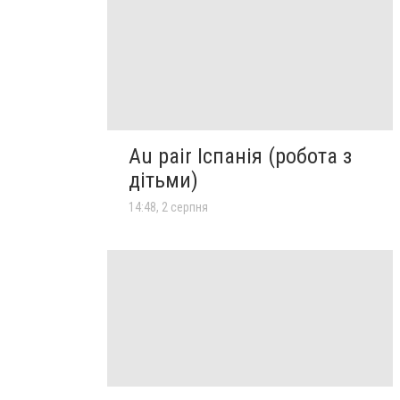
Au pair Іспанія (робота з
дітьми)
14:48, 2 серпня