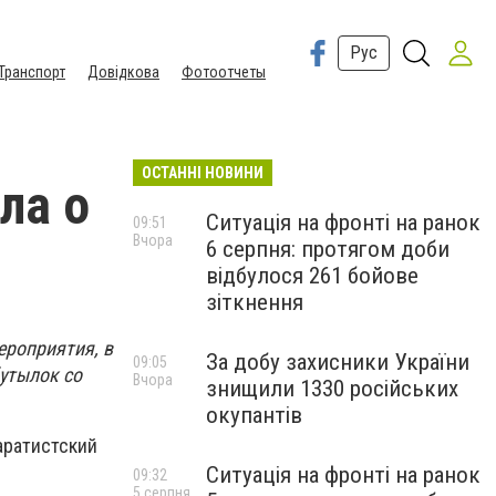
Рус
Транспорт
Довідкова
Фотоотчеты
ОСТАННІ НОВИНИ
ла о
Ситуація на фронті на ранок
09:51
Вчора
6 серпня: протягом доби
відбулося 261 бойове
зіткнення
ероприятия, в
За добу захисники України
09:05
бутылок со
Вчора
знищили 1330 російських
окупантів
аратистский
Ситуація на фронті на ранок
09:32
5 серпня