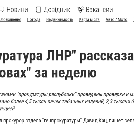
Новини
Довідник
Вакансии
Оголошення
Погода
Недвижимость
Карта міста
Авто / Мото
уратура ЛНР" рассказа
ловах" за неделю
анами "прокуратуры республики" проведены проверки и м
но более 4,5 тысяч пачек табачных изделий, 2,3 тысячи 
укцией.
л прокурор отдела "генпрокуратуры" Давид Кац, пишет сеп