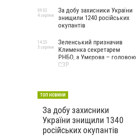
За добу захисники України
09:02
4 серпня
знищили 1240 російських
окупантів
Зеленський призначив
14:25
3 серпня
Клименка секретарем
РНБО, а Умєрова – головою
СЗР
ТОП НОВИНИ
За добу захисники
України знищили 1340
російських окупантів