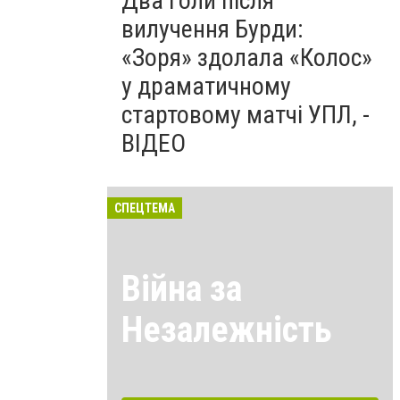
Два голи після
вилучення Бурди:
«Зоря» здолала «Колос»
у драматичному
стартовому матчі УПЛ, -
ВІДЕО
СПЕЦТЕМА
Війна за
Незалежність