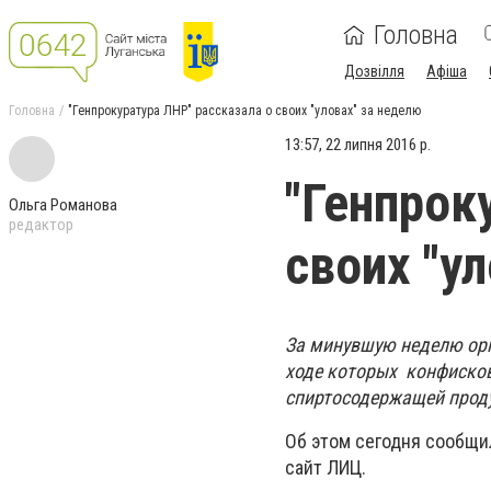
Головна
Дозвілля
Афіша
Головна
"Генпрокуратура ЛНР" рассказала о своих "уловах" за неделю
13:57, 22 липня 2016 р.
"Генпрок
Ольга Романова
редактор
своих "у
За минувшую неделю орг
ходе которых конфискова
спиртосодержащей прод
Об этом сегодня сообщи
сайт ЛИЦ.