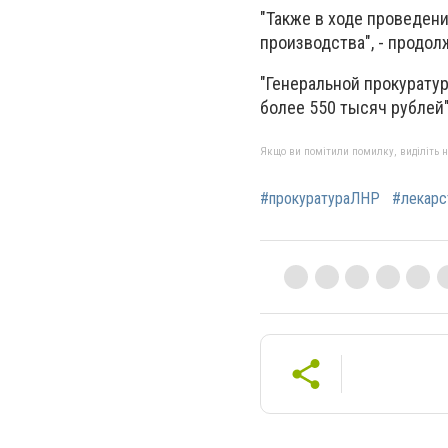
"Также в ходе проведен
производства", - продол
"Генеральной прокурату
более 550 тысяч рублей",
Якщо ви помітили помилку, виділіть нео
#прокуратураЛНР
#лекарс