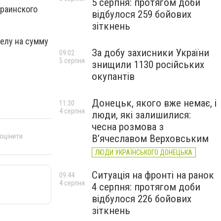
5 серпня: протягом доби
краинского
відбулося 259 бойових
зіткнень
елу на сумму
За добу захисники України
09:02
5 серпня
знищили 1130 російських
окупантів
Донецьк, якого вже немає, і
11:30
4 серпня
люди, які залишилися:
чесна розмова з
 оцінити
В’ячеславом Верховським
ЛЮДИ УКРАЇНСЬКОГО ДОНЕЦЬКА
Ситуація на фронті на ранок
09:44
4 серпня
4 серпня: протягом доби
відбулося 226 бойових
зіткнень