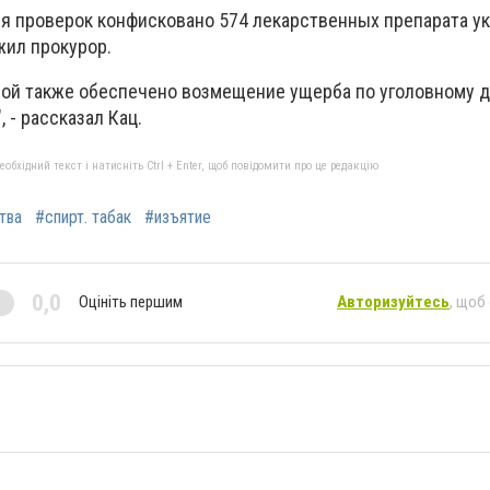
ия проверок конфисковано 574 лекарственных препарата у
жил прокурор.
рой также обеспечено возмещение ущерба по уголовному д
 - рассказал Кац.
бхідний текст і натисніть Ctrl + Enter, щоб повідомити про це редакцію
тва
#спирт. табак
#изъятие
0,0
Оцініть першим
Авторизуйтесь
, щоб