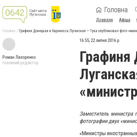
Головна
Дозвілля
Афіша
Головна
Графиня Донецкая и баронесса Луганская — Тука опубликовал фото «мин
16:55, 22 липня 2016 р.
Графиня 
Роман Лазоренко
головний редактор
Луганска
«министр
Заместитель министра 
фотографии двух «минис
«Министры иностранных д