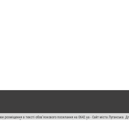
ви розміщення в тексті обов'язкового посилання на 0642.ua - Сайт міста Луганська. 
кості джерела. Порушення виняткових прав переслідується Законом.
ський спецпроєкт", "Політичні новини", "Пресреліз", "PR", "Офіційно", "Політична рек