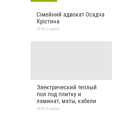
Сімейний адвокат Осадча
Крістина
10:49, 5 серпня
Электрический теплый
пол под плитку и
ламинат, маты, кабели
18:56, 5 серпня