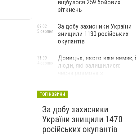
відбулося 259 бойових
зіткнень
За добу захисники України
09:02
5 серпня
знищили 1130 російських
окупантів
Донецьк, якого вже немає, і
11:30
4 серпня
люди, які залишилися:
чесна розмова з
В’ячеславом Верховським
ЛЮДИ УКРАЇНСЬКОГО ДОНЕЦЬКА
ТОП НОВИНИ
За добу захисники
України знищили 1470
російських окупантів