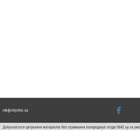
rek@citysites.ua
Допускається цитування матеріалів без отримання попередньої згоди 0642.ua за умо
систем гіперпосилання на цитовані статті не нижче другого абзацу в тексті або в я
Матеріали з плашками "Новини компаній", "Промо", "Партнерський матеріал", "Партнер