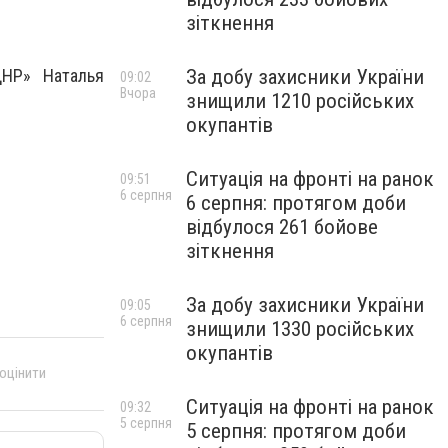
зіткнення
За добу захисники України
НР» Наталья
09:02
Вчора
знищили 1210 російських
окупантів
Ситуація на фронті на ранок
09:51
6 серпня
6 серпня: протягом доби
відбулося 261 бойове
зіткнення
За добу захисники України
09:05
6 серпня
знищили 1330 російських
окупантів
 оцінити
Ситуація на фронті на ранок
09:32
5 серпня
5 серпня: протягом доби