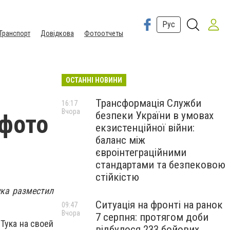
Рус
Транспорт
Довідкова
Фотоотчеты
ОСТАННІ НОВИНИ
Трансформація Служби
16:17
Вчора
безпеки України в умовах
 фото
екзистенційної війни:
баланс між
євроінтеграційними
стандартами та безпековою
стійкістю
ука разместил
Ситуація на фронті на ранок
09:47
Вчора
7 серпня: протягом доби
Тука на своей
відбулося 233 бойових