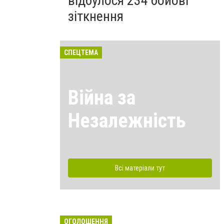
відбулося 234 бойові
зіткнення
СПЕЦТЕМА
Війна за
Незалежність
Всі матеріали тут
ОГОЛОШЕННЯ