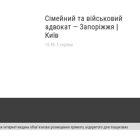
Сімейний та військовий
адвокат — Запоріжжя |
Київ
10:49, 5 серпня
Для інтернет-видань обов'язкове розміщення прямого, відкритого для пошукових
лама" публікуються на правах реклами.