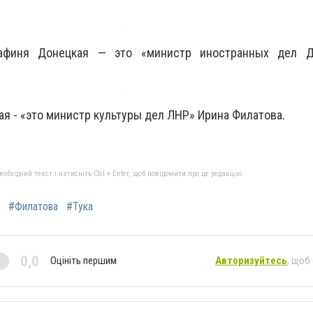
рафиня Донецкая — это «министр иностранных дел Д
ая - «это министр культуры дел ЛНР» Ирина Филатова.
бхідний текст і натисніть Ctrl + Enter, щоб повідомити про це редакцію
#Филатова
#Тука
0,0
Оцініть першим
Авторизуйтесь
, щоб