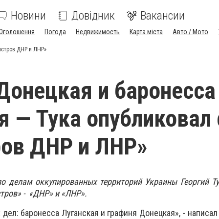
Новини
Довідник
Вакансии
Оголошення
Погода
Недвижимость
Карта міста
Авто / Мото
истров ДНР и ЛНР»
Донецкая и баронесса
я — Тука опубликовал
ов ДНР и ЛНР»
по делам оккупированных территорий Украины Георгий Т
тров» - «ДНР» и «ЛНР».
ел: баронесса Луганская и графиня Донецкая», - написал 