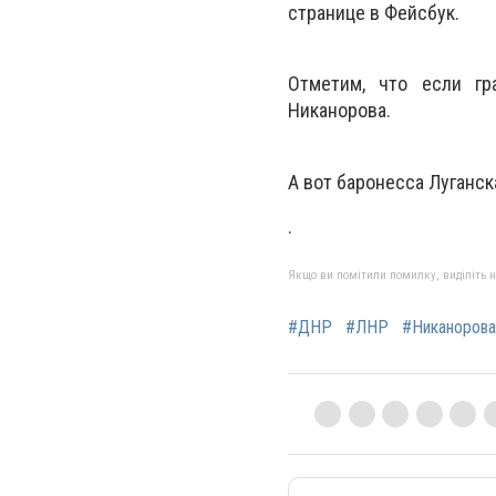
странице в Фейсбук.
Отметим, что если г
Никанорова.
А вот баронесса Луганск
.
Якщо ви помітили помилку, виділіть нео
#ДНР
#ЛНР
#Никанорова