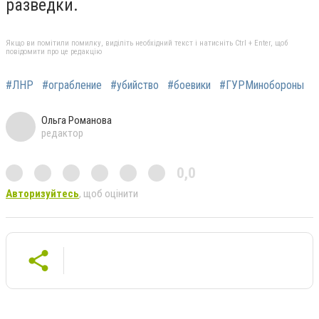
разведки.
Якщо ви помітили помилку, виділіть необхідний текст і натисніть Ctrl + Enter, щоб
повідомити про це редакцію
#ЛНР
#ограбление
#убийство
#боевики
#ГУРМинобороны
Ольга Романова
редактор
0,0
Авторизуйтесь
, щоб оцінити