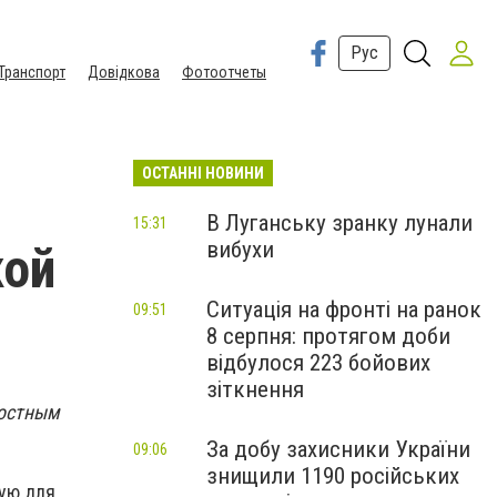
Рус
Транспорт
Довідкова
Фотоотчеты
ОСТАННІ НОВИНИ
В Луганську зранку лунали
15:31
вибухи
кой
Ситуація на фронті на ранок
09:51
8 серпня: протягом доби
відбулося 223 бойових
зіткнення
ностным
За добу захисники України
09:06
знищили 1190 російських
ую для