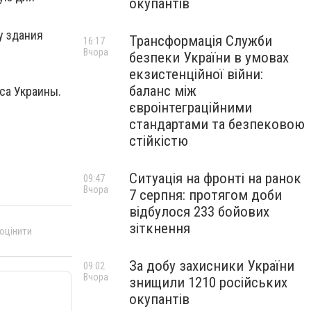
окупантів
у здания
Трансформація Служби
16:17
Вчора
безпеки України в умовах
екзистенційної війни:
баланс між
кса Украины.
євроінтеграційними
стандартами та безпековою
стійкістю
Ситуація на фронті на ранок
09:47
Вчора
7 серпня: протягом доби
відбулося 233 бойових
зіткнення
 оцінити
За добу захисники України
09:02
Вчора
знищили 1210 російських
окупантів