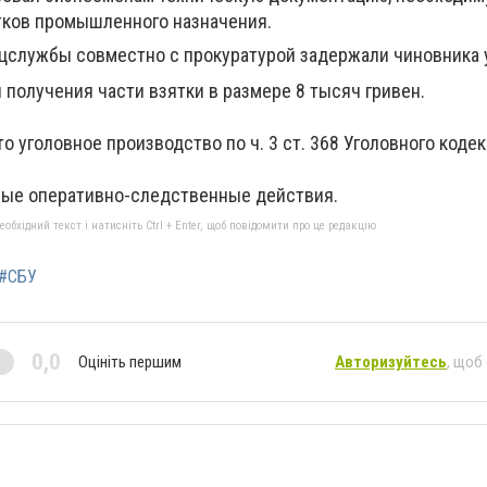
тков промышленного назначения.
цслужбы совместно с прокуратурой задержали чиновника 
получения части взятки в размере 8 тысяч гривен.
о уголовное производство по ч. 3 ст. 368 Уголовного коде
ые оперативно-следственные действия.
бхідний текст і натисніть Ctrl + Enter, щоб повідомити про це редакцію
#СБУ
0,0
Оцініть першим
Авторизуйтесь
, щоб