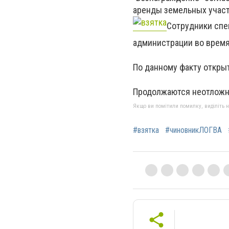
аренды земельных учас
Сотрудники спе
администрации во время 
По данному факту открыт
Продолжаются неотложн
Якщо ви помітили помилку, виділіть нео
#взятка
#чиновникЛОГВА