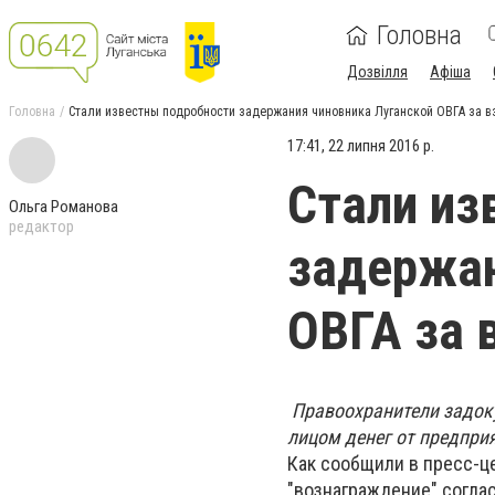
Головна
Дозвілля
Афіша
Головна
Стали известны подробности задержания чиновника Луганской ОВГА за в
17:41, 22 липня 2016 р.
Стали из
Ольга Романова
редактор
задержан
ОВГА за 
Правоохранители задок
лицом денег от предпри
Как сообщили в пресс-ц
"вознаграждение" согла