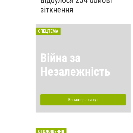
відбулося 234 бойові
зіткнення
СПЕЦТЕМА
Війна за
Незалежність
Всі матеріали тут
ОГОЛОШЕННЯ