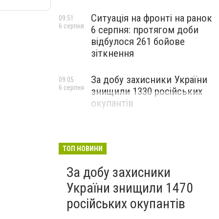
Ситуація на фронті на ранок
09:51
6 серпня
6 серпня: протягом доби
відбулося 261 бойове
зіткнення
За добу захисники України
09:05
6 серпня
знищили 1330 російських
окупантів
ТОП НОВИНИ
За добу захисники
України знищили 1470
російських окупантів