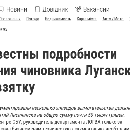
Новини
Довідник
Вакансии
Оголошення
Погода
Недвижимость
Карта міста
Авто / Мото
зятку
вестны подробности
ия чиновника Луганс
взятку
ументировали несколько эпизодов вымогательства долж
ятий Лисичанска на общую сумму почти 50 тысяч гривен.
ентре СБУ, руководитель департамента ЛОГВА только за
совал бизнесменам техническую документацию, необходим