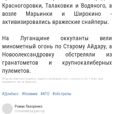
Красногоровки, Талаковки и Водяного, а
возле Марьинки и Широкино -
активизировались вражеские снайперы.
На Луганщине оккупанты вели
минометный огонь по Старому Айдару, а
Новоолександровку обстреляли из
гранатометов и крупнокалиберных
пулеметов.
Якщо ви помітили помилку, виділіть необхідний текст і натисніть Ctrl + Enter, щоб
повідомити про це редакцію
#Донбасс
#боевики
#АТО
#обстрелы
Роман Лазоренко
головний редактор