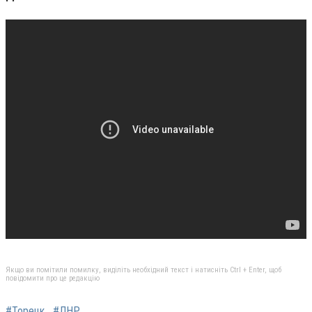
Якщо ви помітили помилку, виділіть необхідний текст і натисніть Ctrl + Enter, щоб
повідомити про це редакцію
#Торецк
#ЛНР