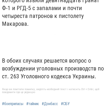
которого изъяли девятнадцать гранат
Ф-1 и РГД-5 с запалами и почти
четыреста патронов к пистолету
Макарова.
В обоих случаях решается вопрос о
возбуждении уголовных производств по
ст. 263 Уголовного кодекса Украины.
Якщо ви помітили помилку, виділіть необхідний текст і натисніть Ctrl + Enter, щоб
повідомити про це редакцію
#боеприпасы
#тайник
#Донбасс
#СБУ