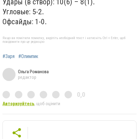
Удары (в створ): 10(6) – 8(1).
Угловые: 5-2.
Офсайды: 1-0.
Якщо ви помітили помилку, виділіть необхідний текст і натисніть Ctrl + Enter, щоб
повідомити про це редакцію
#Заря
#Олимпик
Ольга Романова
редактор
0,0
Авторизуйтесь
, щоб оцінити