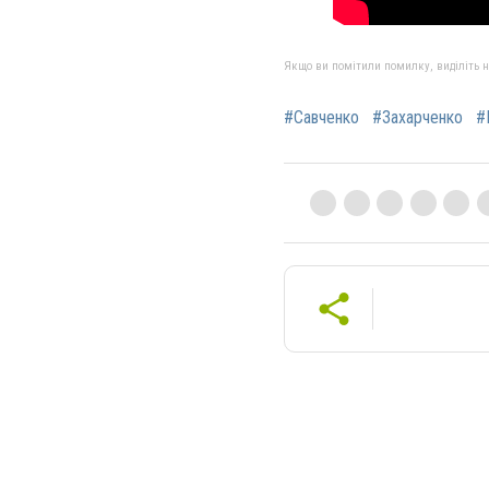
Якщо ви помітили помилку, виділіть нео
#Савченко
#Захарченко
#