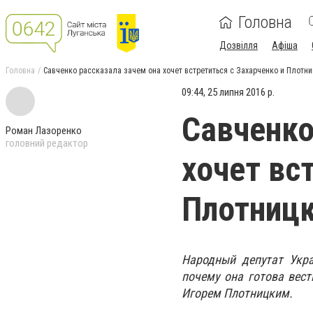
Головна
Дозвілля
Афіша
Головна
Савченко рассказала зачем она хочет встретиться с Захарченко и Плотн
09:44, 25 липня 2016 р.
Савченко
Роман Лазоренко
головний редактор
хочет вс
Плотниц
Народный депутат Укра
почему она готова вес
Игорем Плотницким.