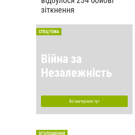
відбулося 234 бойові
зіткнення
СПЕЦТЕМА
Війна за
Незалежність
Всі матеріали тут
ОГОЛОШЕННЯ