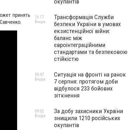
окупантів
может принять
Трансформація Служби
16:17
 Савченко.
Вчора
безпеки України в умовах
екзистенційної війни:
баланс між
євроінтеграційними
стандартами та безпековою
стійкістю
Ситуація на фронті на ранок
09:47
Вчора
7 серпня: протягом доби
відбулося 233 бойових
зіткнення
За добу захисники України
09:02
Вчора
знищили 1210 російських
окупантів