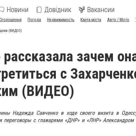
Новини
Довідник
Вакансии
Оголошення
Погода
Недвижимость
Карта міста
Авто / Мото
ицким (ВИДЕО)
 рассказала зачем он
третиться с Захарченк
ким (ВИДЕО)
ины Надежда Савченко в ходе своего визита в Одессу
ти переговоры с главарями «ДНР» и «ЛНР» Александром 