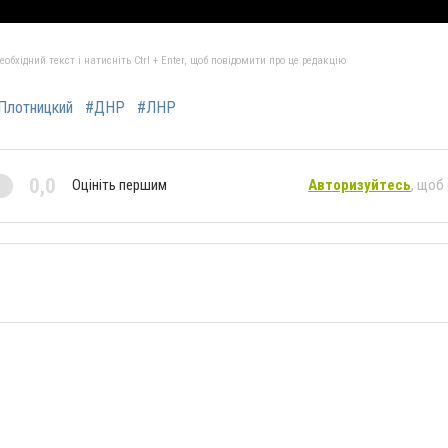
бхідний текст і натисніть Ctrl + Enter, щоб повідомити про це редакцію
Плотницкий
#ДНР
#ЛНР
0,0
Оцініть першим
Авторизуйтесь
, щоб