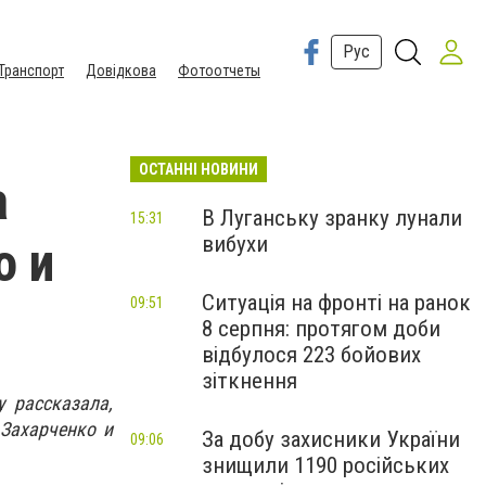
Рус
Транспорт
Довідкова
Фотоотчеты
ОСТАННІ НОВИНИ
а
В Луганську зранку лунали
15:31
вибухи
о и
Ситуація на фронті на ранок
09:51
8 серпня: протягом доби
відбулося 223 бойових
зіткнення
 рассказала,
Захарченко и
За добу захисники України
09:06
знищили 1190 російських