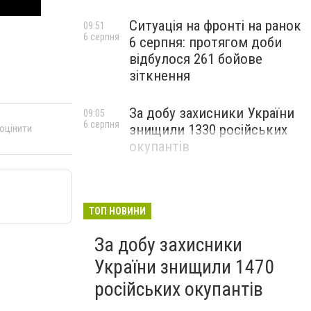
Ситуація на фронті на ранок
09:51
6 серпня
6 серпня: протягом доби
відбулося 261 бойове
зіткнення
За добу захисники України
09:05
6 серпня
знищили 1330 російських
 оцінити
окупантів
ТОП НОВИНИ
За добу захисники
України знищили 1470
російських окупантів