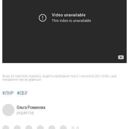
Якщо ви помітили помилку, виділіть необхідний текст і натисніть Ctrl + Enter, щоб
повідомити про це редакцію
#ЛНР
#СБУ
Ольга Романова
редактор
0,0