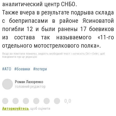
аналитический центр СНБО.
Также вчера в результате подрыва склада
с боеприпасами в районе Ясиноватой
погибли 12 и были ранены 17 боевиков
из состава так называемого «11-го
отдельного мотострелкового полка».
Якщо ви помітили помилку, виділіть необхідний текст і натисніть Ctrl + Enter, щоб
повідомити про це редакцію
#АТО
#боевики
#потери
Роман Лазоренко
головний редактор
0,0
Авторизуйтесь
, щоб оцінити