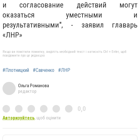
и согласование действий могут
оказаться уместными и
результативными", - заявил главарь
«ЛНР»
Якщо ви помітили помилку, виділіть необхідний текст і натисніть Ctrl + Enter, щоб
повідомити про це редакцію
#Плотницкий
#Савченко
#ЛНР
Ольга Романова
редактор
0,0
Авторизуйтесь
, щоб оцінити