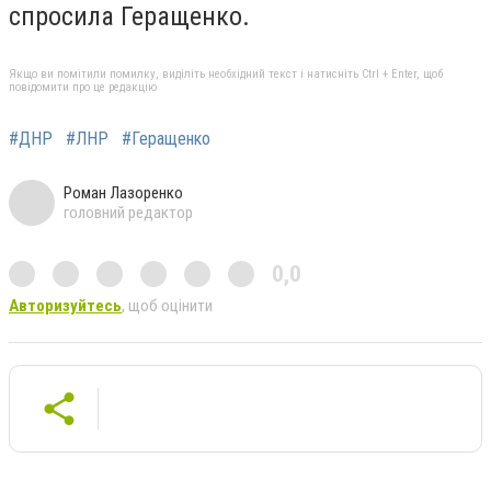
спросила Геращенко.
Якщо ви помітили помилку, виділіть необхідний текст і натисніть Ctrl + Enter, щоб
повідомити про це редакцію
#ДНР
#ЛНР
#Геращенко
Роман Лазоренко
головний редактор
0,0
Авторизуйтесь
, щоб оцінити