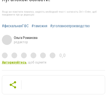
Якщо ви помітили помилку, виділіть необхідний текст і натисніть Ctrl + Enter, щоб
повідомити про це редакцію
#фискальнаяГФС
#таможня
#уголовноепроизводство
Ольга Романова
редактор
0,0
Авторизуйтесь
, щоб оцінити