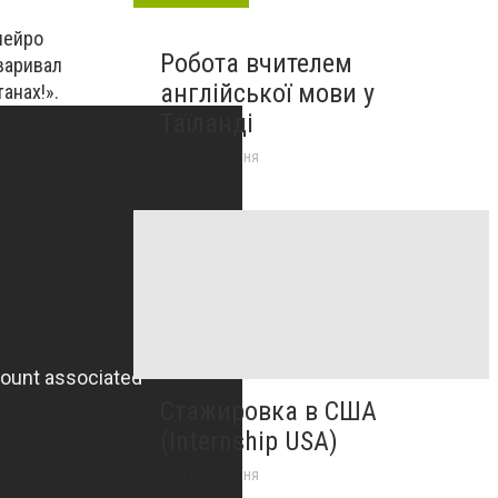
нейро
Робота вчителем
варивал
англійської мови у
анах!».
Таїланді
14:48, 2 серпня
Стажировка в США
(Internship USA)
14:48, 2 серпня