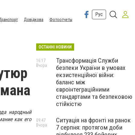
Рус
Транспорт
Довідкова
Фотоотчеты
ОСТАННІ НОВИНИ
Трансформація Служби
16:17
Вчора
безпеки України в умовах
кутюр
екзистенційної війни:
баланс між
смана
євроінтеграційними
стандартами та безпековою
стійкістю
ода народный
мание как его
Ситуація на фронті на ранок
09:47
Вчора
7 серпня: протягом доби
відбулося 233 бойових