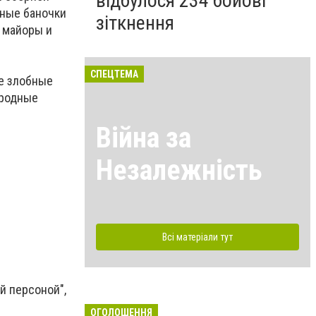
відбулося 234 бойові
нные баночки
зіткнення
и майоры и
СПЕЦТЕМА
не злобные
 родные
Війна за
Незалежність
Всі матеріали тут
й персоной",
ОГОЛОШЕННЯ