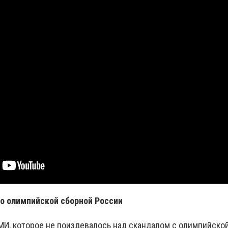
о олимпийской сборной России
МИ, которое не поиздевалось над скандалом с олимпийско