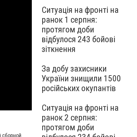
Ситуація на фронті на
ранок 1 серпня:
протягом доби
відбулося 243 бойові
зіткнення
За добу захисники
України знищили 1500
російських окупантів
Ситуація на фронті на
ранок 2 серпня:
протягом доби
й сборной