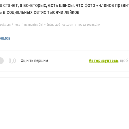
е станет, а во-вторых, есть шансы, что фото «членов прави
ь в социальных сетях тысячи лайков.
бхідний текст і натисніть Ctrl + Enter, щоб повідомити про це редакцію
ремов
0,0
Оцініть першим
Авторизуйтесь
, щоб