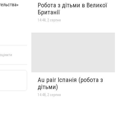
Робота з дітьми в Великої
тельства»
Британії
14:48, 2 серпня
 оцінити
Au pair Іспанія (робота з
дітьми)
14:48, 2 серпня