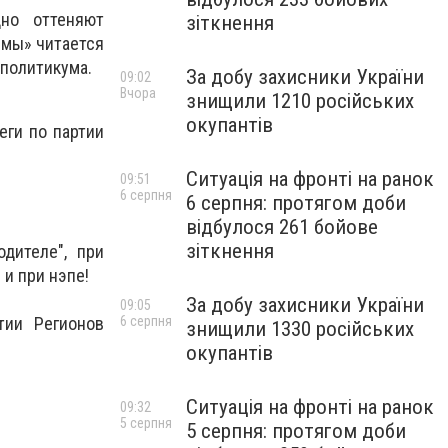
дно оттеняют
зіткнення
имы» читается
 политикума.
За добу захисники України
09:02
Вчора
знищили 1210 російських
окупантів
еги по партии
Ситуація на фронті на ранок
09:51
6 серпня
6 серпня: протягом доби
відбулося 261 бойове
зіткнення
дителе", при
 и при нэпе!
За добу захисники України
09:05
6 серпня
тии Регионов
знищили 1330 російських
окупантів
Ситуація на фронті на ранок
09:32
5 серпня
5 серпня: протягом доби