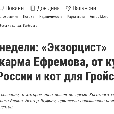
Новини
Довідник
Вакансии
Оголошення
Погода
Недвижимость
Карта міста
Авто / Мото
 России и кот для Гройсмана
недели: «Экзорцист»
карма Ефремова, от 
России и кот для Грой
 сознания, в которое явно вошел во время Крестного х
нного блока» Нестор Шуфрич, привлекло повышенное вни
нентов.