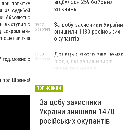
відбулося 259 бойових
е при попытке
зіткнень
и за судьбой
ли. Абсолютно
За добу захисники України
ин выступил с
09:02
5 серпня
знищили 1130 російських
д «скромный»
окупантів
тношении г-на
Донецьк, якого вже немає, і
11:30
 год, можно с
4 серпня
люди, які залишилися:
чесна розмова з
В’ячеславом Верховським
л при Шокине!
ЛЮДИ УКРАЇНСЬКОГО ДОНЕЦЬКА
ТОП НОВИНИ
За добу захисники
України знищили 1470
російських окупантів