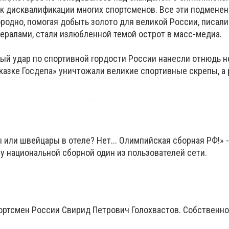
 к дисквалификации многих спортсменов. Все эти подмене
ородно, помогая добыть золото для великой России, писал
нералами, стали излюбленной темой острот в масс-медиа.
ый удар по спортивной гордости России нанесли отнюдь 
казке Госдепа» уничтожали великие спортивные скрепы, а
 или швейцары в отеле? Нет... Олимпийская сборная РФ!» -
 национальной сборной один из пользователей сети.
портсмен России Свирид Петрович Голохвастов. Собственно