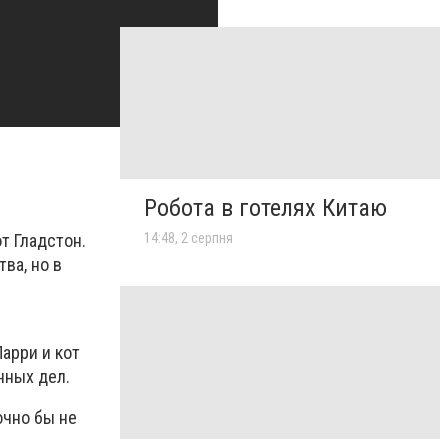
Робота в готелях Китаю
т Гладстон.
14:48, 2 серпня
ва, но в
арри и кот
нных дел.
очно бы не