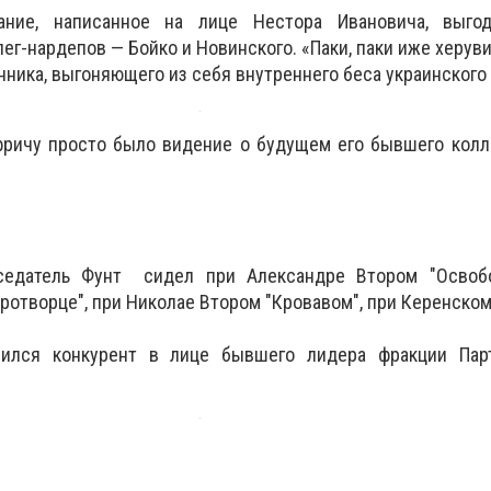
ание, написанное на лице Нестора Ивановича, выго
ег-нардепов — Бойко и Новинского. «Паки, паки иже херув
нника, выгоняющего из себя внутреннего беса украинского
фричу просто было видение о будущем его бывшего колл
дседатель Фунт сидел при Александре Втором "Освобо
ротворце", при Николае Втором "Кровавом", при Керенском
вился конкурент в лице бывшего лидера фракции Пар