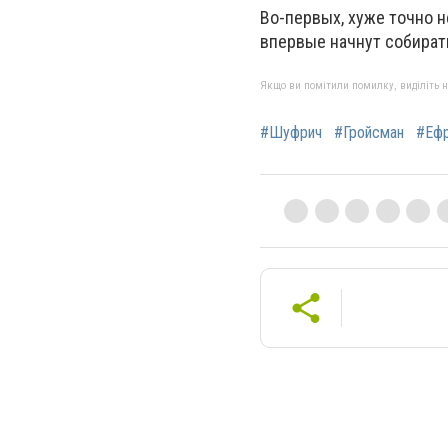
Во-первых, хуже точно н
впервые начнут собират
Якщо ви помітили помилку, виділіть нео
#Шуфрич
#Гройсман
#Еф