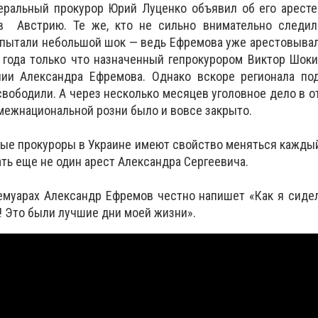
неральный прокурор Юрий Луценко объявил об его арест
в Австрию. Те же, кто не сильно внимательно следил
испытали небольшой шок — ведь Ефремова уже арестовыва
 года только что назначенный гепрокурором Виктор Шок
ии Александра Ефремова. Однако вскоре регионала по
освободили. А через несколько месяцев уголовное дело в о
межнациональной розни было и вовсе закрыто.
ные прокуроры в Украине имеют свойство меняться каждый
ть еще не один арест Александра Сергеевича.
емуарах Александр Ефремов честно напишет «Как я сиде
! Это были лучшие дни моей жизни».