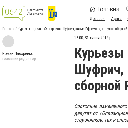
Головна
Дозвілля
Афіша
Головна
Курьезы недели: «Экзорцист» Шуфрич, карма Ефремова, от кутюр сборной
12:00, 31 липня 2016 р.
Курьезы 
Роман Лазоренко
головний редактор
Шуфрич, 
сборной 
Состояние измененного
депутат от «Оппозицио
сторонников, так и оппо