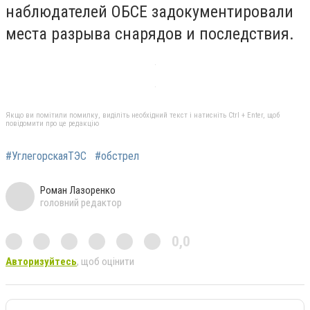
наблюдателей ОБСЕ задокументировали
места разрыва снарядов и последствия.
Якщо ви помітили помилку, виділіть необхідний текст і натисніть Ctrl + Enter, щоб
повідомити про це редакцію
#УглегорскаяТЭС
#обстрел
Роман Лазоренко
головний редактор
0,0
Авторизуйтесь
, щоб оцінити