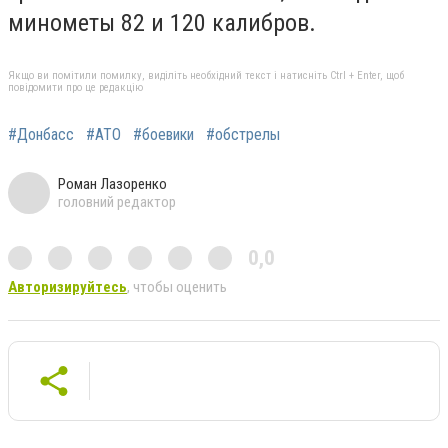
минометы 82 и 120 калибров.
Якщо ви помітили помилку, виділіть необхідний текст і натисніть Ctrl + Enter, щоб
повідомити про це редакцію
#Донбасс
#АТО
#боевики
#обстрелы
Роман Лазоренко
головний редактор
0,0
Авторизируйтесь
, чтобы оценить