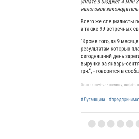
уплате в бюджет 4 млн 
налоговое законодатель
Всего же специалисты п
а также 99 встречных с
"Кроме того, за 9 месяц
результатам которых пла
сегодняшний день зарег
выручки за январь-сентяб
грн.", - говорится в со
Якщо ви помітили помилку, виділіть нео
#Луганщина
#предпринима