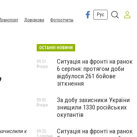
Рус
Транспорт
Довідкова
Фотоотчеты
ОСТАННІ НОВИНИ
Ситуація на фронті на ранок
09:51
Вчора
6 серпня: протягом доби
,
відбулося 261 бойове
зіткнення
За добу захисники України
09:05
Вчора
знищили 1330 російських
окупантів
Ситуація на фронті на ранок
начислили к
09:32
5 серпня