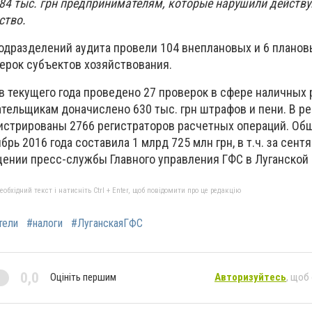
384 тыс. грн предпринимателям, которые нарушили действ
ство.
одразделений аудита провели 104 внеплановых и 6 планов
верок субъектов хозяйствования.
ев текущего года проведено 27 проверок в сфере наличных 
тельщикам доначислено 630 тыс. грн штрафов и пени. В ре
истрированы 2766 регистраторов расчетных операций. Об
рь 2016 года составила 1 млрд 725 млн грн, в т.ч. за сент
общении пресс-службы Главного управления ГФС в Луганской
бхідний текст і натисніть Ctrl + Enter, щоб повідомити про це редакцію
тели
#налоги
#ЛуганскаяГФС
0,0
Оцініть першим
Авторизуйтесь
, щоб