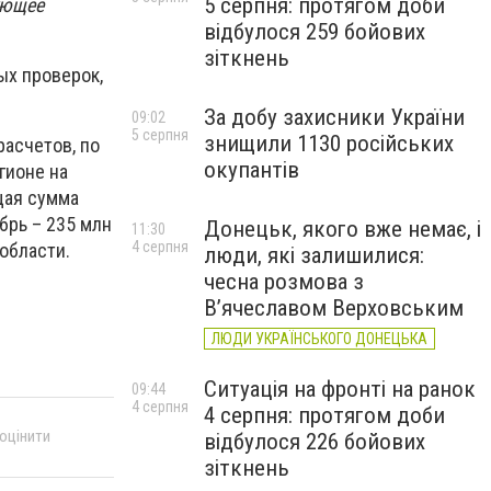
5 серпня: протягом доби
ующее
відбулося 259 бойових
зіткнень
ых проверок,
За добу захисники України
09:02
5 серпня
знищили 1130 російських
расчетов, по
окупантів
гионе на
щая сумма
ябрь – 235 млн
Донецьк, якого вже немає, і
11:30
4 серпня
 области.
люди, які залишилися:
чесна розмова з
В’ячеславом Верховським
ЛЮДИ УКРАЇНСЬКОГО ДОНЕЦЬКА
Ситуація на фронті на ранок
09:44
4 серпня
4 серпня: протягом доби
 оцінити
відбулося 226 бойових
зіткнень