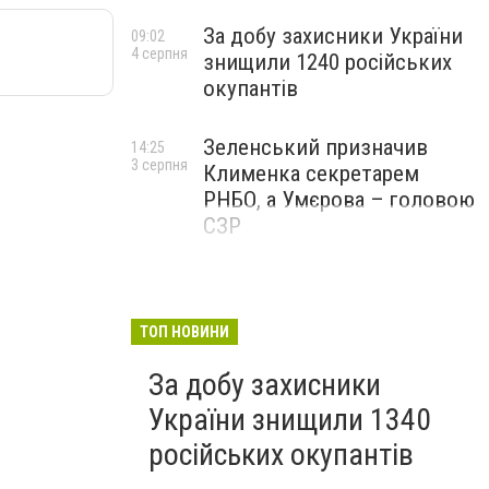
За добу захисники України
09:02
4 серпня
знищили 1240 російських
окупантів
Зеленський призначив
14:25
3 серпня
Клименка секретарем
РНБО, а Умєрова – головою
СЗР
ТОП НОВИНИ
За добу захисники
України знищили 1340
російських окупантів