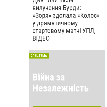
Два голи після
вилучення Бурди:
«Зоря» здолала «Колос»
у драматичному
стартовому матчі УПЛ, -
ВІДЕО
СПЕЦТЕМА
Війна за
Незалежність