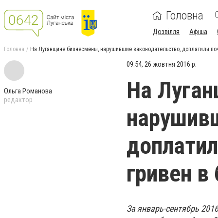
Головна
Дозвілля
Афіша
Головна
На Луганщине бизнесмены, нарушившие законодательство, доплатили поч
09:54, 26 жовтня 2016 р.
На Луган
Ольга Романова
редактор
нарушивш
доплатил
гривен в
За январь-сентябрь 201