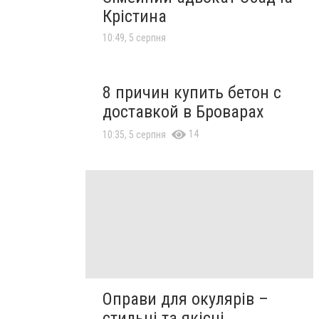
Крістина
10:49, 5 серпня
8 причин купить бетон с
доставкой в Броварах
14
10:35, 5 серпня
Оправи для окулярів –
стильні та якісні