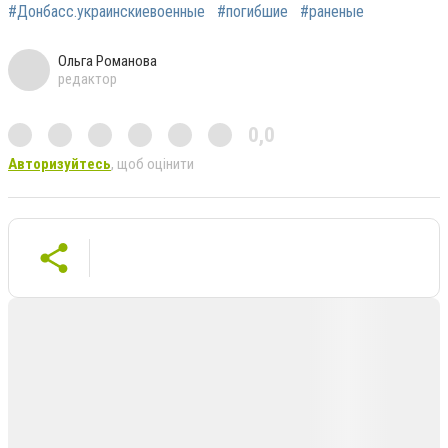
#Донбасс.украинскиевоенные
#погибшие
#раненые
Ольга Романова
редактор
0,0
Авторизуйтесь
, щоб оцінити