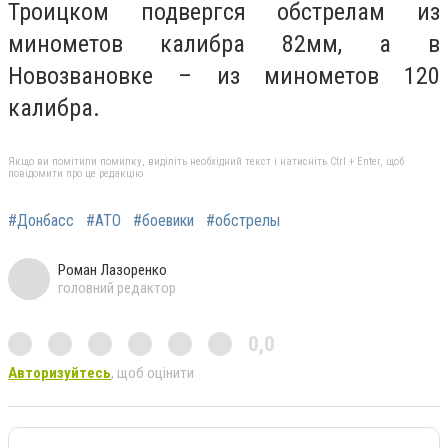
Троицком подвергся обстрелам из
минометов калибра 82мм, а в
Новозвановке – из минометов 120
калибра.
Якщо ви помітили помилку, виділіть необхідний текст і натисніть Ctrl + Enter, щоб
повідомити про це редакцію
#Донбасс
#АТО
#боевики
#обстрелы
Роман Лазоренко
головний редактор
0,0
Авторизуйтесь
, щоб оцінити