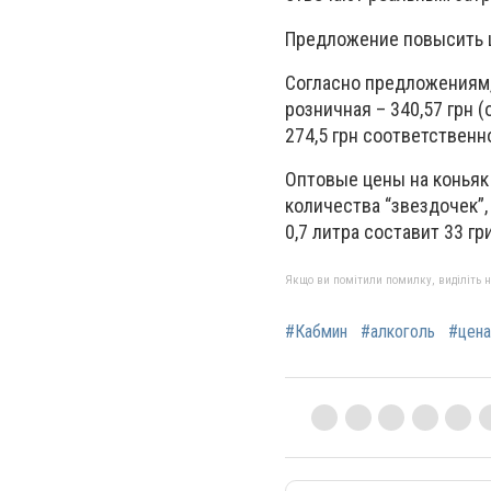
Предложение повысить ц
Согласно предложениям, 
розничная – 340,57 грн (
274,5 грн соответственн
Оптовые цены на коньяк 
количества “звездочек”,
0,7 литра составит 33 г
Якщо ви помітили помилку, виділіть нео
#Кабмин
#алкоголь
#цена