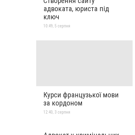
Створення сайту
адвоката, юриста під
ключ
10:49, 5 серпня
Курси французької мови
за кордоном
12:40, 3 серпня