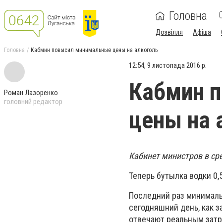
Головна
Дозвілля
Афіша
Головна
Кабмин повысил минимальные цены на алкоголь
12:54, 9 листопада 2016 р.
Кабмин 
Роман Лазоренко
головний редактор
цены на 
Кабинет министров в ср
Теперь бутылка водки 0,
Последний раз минималь
сегодняшний день, как з
отвечают реальным затр