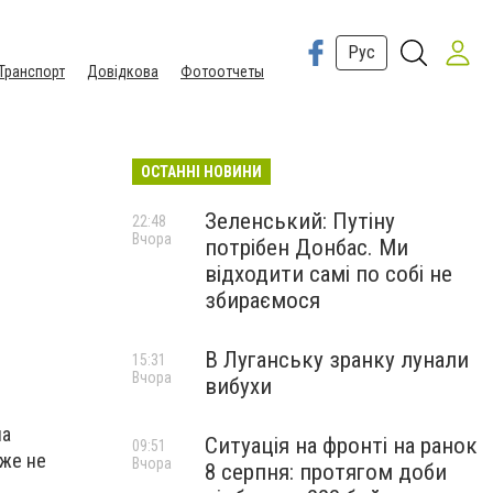
Рус
Транспорт
Довідкова
Фотоотчеты
ОСТАННІ НОВИНИ
Зеленський: Путіну
22:48
Вчора
потрібен Донбас. Ми
відходити самі по собі не
збираємося
В Луганську зранку лунали
15:31
Вчора
вибухи
на
Ситуація на фронті на ранок
09:51
уже не
Вчора
8 серпня: протягом доби