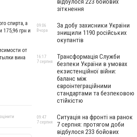
відбулося 223 бойових
зіткнення
го спирта, а
За добу захисники України
09:06
 175,96 грн и
Вчора
знищили 1190 російських
окупантів
висимости от
Трансформація Служби
утылки вина
16:17
7 серпня
безпеки України в умовах
екзистенційної війни:
баланс між
євроінтеграційними
стандартами та безпековою
стійкістю
Ситуація на фронті на ранок
 оцінити
09:47
7 серпня
7 серпня: протягом доби
відбулося 233 бойових