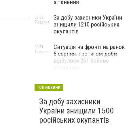
зіткнення
За добу захисники України
09:02
7 серпня
знищили 1210 російських
окупантів
Ситуація на фронті на ранок
09:51
6 серпня
6 серпня: протягом доби
відбулося 261 бойове
зіткнення
ТОП НОВИНИ
За добу захисники
України знищили 1500
російських окупантів