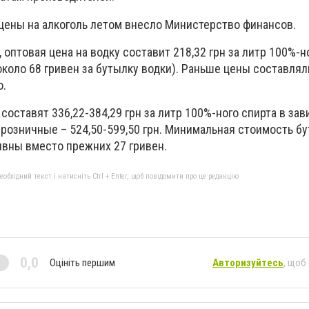
ены на алкоголь летом внесло Министерство финансов.
оптовая цена на водку составит 218,32 грн за литр 100%-но
около 68 гривен за бутылку водки). Раньше цены составляли
о.
составят 336,22-384,29 грн за литр 100%-ного спирта в за
 розничные – 524,50-599,50 грн. Минимальная стоимость б
ривны вместо прежних 27 гривен.
бхідний текст і натисніть Ctrl + Enter, щоб повідомити про це редакцію
0,0
Оцініть першим
Авторизуйтесь
, щоб