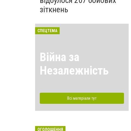
відбулося 207 бойових
зіткнень
СПЕЦТЕМА
Війна за
Незалежність
Всі матеріали тут
ОГОЛОШЕННЯ