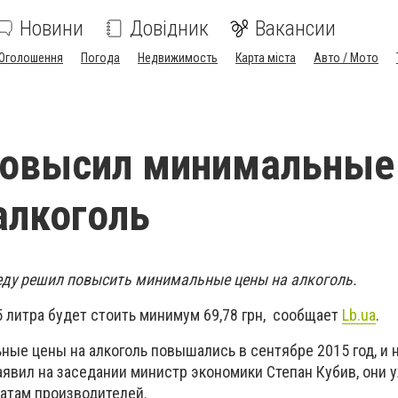
Новини
Довідник
Вакансии
Оголошення
Погода
Недвижимость
Карта міста
Авто / Мото
повысил минимальные
алкоголь
еду решил повысить минимальные цены на алкоголь.
5 литра будет стоить минимум 69,78 грн, сообщает
Lb.ua
.
ные цены на алкоголь повышались в сентябре 2015 год, и 
аявил на заседании министр экономики Степан Кубив, они 
атам производителей.