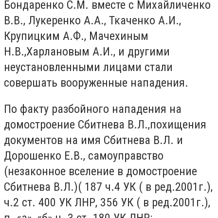
Бондаренко С.М. вместе с Михайличенко
В.В., Лукеренко А.А., Ткаченко А.И.,
Крупицким А.Ф., Мачехиным
Н.В.,Харлановым А.И., и другими
неустановленными лицами стали
совершать вооруженные нападения.
По факту разбойного нападения на
домостроение Сбитнева В.Л.,похищения
документов на имя Сбитнева В.Л. и
Дорошенко Е.В., самоуправство
(незаконное вселение в домостроение
Сбитнева В.Л.)( 187 ч.4 УК ( в ред.2001г.),
ч.2 ст. 400 УК ЛНР, 356 УК ( в ред.2001г.),
п. «а», «б» ч. 3 ст. 180 УК ЛНР: