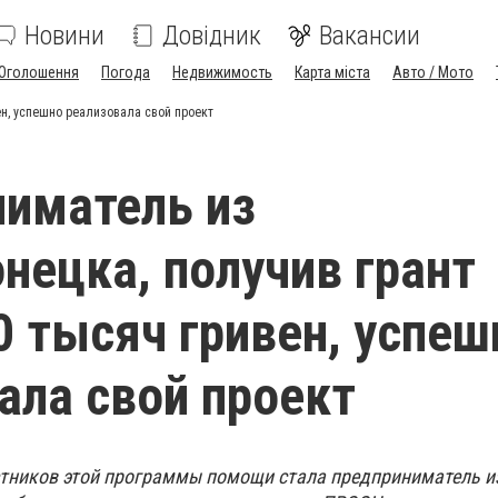
Новини
Довідник
Вакансии
Оголошення
Погода
Недвижимость
Карта міста
Авто / Мото
ен, успешно реализовала свой проект
иматель из
нецка, получив грант
0 тысяч гривен, успеш
ала свой проект
стников этой программы помощи стала предприниматель и