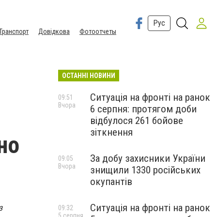
Рус
Транспорт
Довідкова
Фотоотчеты
ОСТАННІ НОВИНИ
Ситуація на фронті на ранок
09:51
Вчора
6 серпня: протягом доби
відбулося 261 бойове
зіткнення
но
За добу захисники України
09:05
Вчора
знищили 1330 російських
окупантів
Ситуація на фронті на ранок
з
09:32
5 серпня