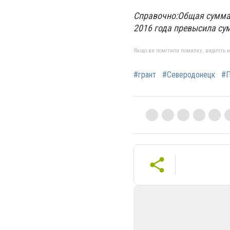
Справочно:
Общая сумма
2016 года превысила су
Якщо ви помітили помилку, виділіть нео
#грант
#Северодонецк
#