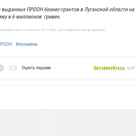
 выданных ПРООН бизнес-грантов в Луганской области на
мму в 6 миллионов гривен.
бхідний текст і натисніть Ctrl + Enter, щоб повідомити про це редакцію
ПРООН
#пельмени
0,0
Оцініть першим
Авторизуйтесь
, щоб