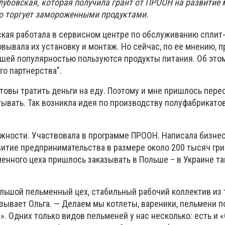
лубовская, которая получила грант от ПРООН на развитие 
но торгует замороженными продуктами.
ская работала в сервисном центре по обслуживанию сплит
вывала их установку и монтаж. Но сейчас, по ее мнению, 
шей популярностью пользуются продукты питания. Об это
го партнерства".
товы тратить деньги на еду. Поэтому и мне пришлось пере
тывать. Так возникла идея по производству полуфабрикатов
ожности. Участвовала в программе ПРООН. Написала бизнес
витие предпринимательства в размере около 200 тысяч гри
енного цеха пришлось заказывать в Польше – в Украине та
ольшой пельменный цех, стабильный рабочий коллектив из 
азывает Ольга. — Делаем мы котлеты, вареники, пельмени 
». Одних только видов пельменей у нас несколько: есть и 