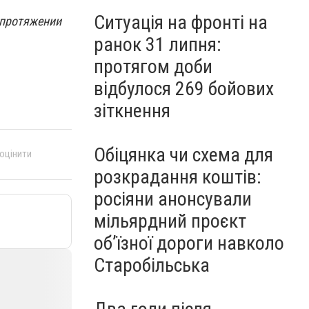
Ситуація на фронті на
 протяжении
ранок 31 липня:
протягом доби
відбулося 269 бойових
зіткнення
Обіцянка чи схема для
 оцінити
розкрадання коштів:
росіяни анонсували
мільярдний проєкт
об’їзної дороги навколо
Старобільська