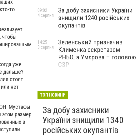
 наших
кто-то
За добу захисники України
09:02
4 серпня
знищили 1240 російських
окупантів
реализует
, чтобы
Зеленський призначив
14:25
фаршированным
3 серпня
Клименка секретарем
РНБО, а Умєрова – головою
СЗР
когда уже
же дальше?
илия стоят
 или нет
ТОП НОВИНИ
РООН Мустафы
За добу захисники
и этом размер
України знищили 1340
рованных в
російських окупантів
ыступили