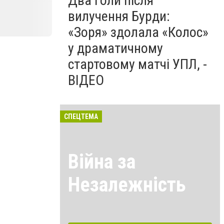
Два голи після
вилучення Бурди:
«Зоря» здолала «Колос»
у драматичному
стартовому матчі УПЛ, -
ВІДЕО
СПЕЦТЕМА
Війна за
Незалежність