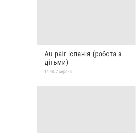
Au pair Іспанія (робота з
дітьми)
14:48, 2 серпня