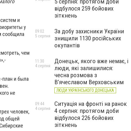
5 серпня: протягом доби
малого
відбулося 259 бойових
зіткнень
-систем и
приоритеты у
За добу захисники України
09:02
м сообщила
5 серпня
знищили 1130 російських
окупантів
смотреть, чем
»,-
Донецьк, якого вже немає, і
11:30
4 серпня
люди, які залишилися:
чесна розмова з
-план и была
В’ячеславом Верховським
вен.
ЛЮДИ УКРАЇНСЬКОГО ДОНЕЦЬКА
кого не
Ситуація на фронті на ранок
09:44
4 серпня
4 серпня: протягом доби
трех человек,
відбулося 226 бойових
под общей
зіткнень
«Сибирские