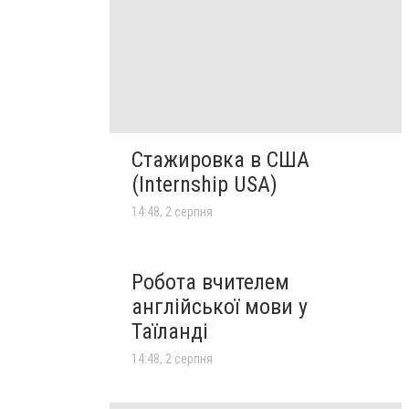
Стажировка в США
(Internship USA)
14:48, 2 серпня
Робота вчителем
англійської мови у
Таїланді
14:48, 2 серпня