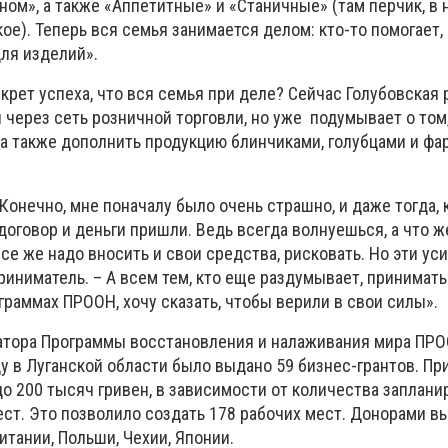
ном», а также «Аппетитные» и «Станичные» (там перчик, в
ое). Теперь вся семья занимается делом: кто-то помогает, 
ля изделий».
крет успеха, что вся семья при деле? Сейчас Голубовская 
через сеть розничной торговли, но уже подумывает о том
, а также дополнить продукцию блинчиками, голубцами и 
Конечно, мне поначалу было очень страшно, и даже тогда, 
договор и деньги пришли. Ведь всегда волнуешься, а что 
все же надо вносить и свои средства, рисковать. Но эти ус
риниматель. – А всем тем, кто еще раздумывает, принимать
граммах ПРООН, хочу сказать, чтобы верили в свои силы».
атора Программы восстановления и налаживания мира П
ду в Луганской области было выдано 59 бизнес-грантов. Пр
о 200 тысяч гривен, в зависимости от количества заплани
ест. Это позволило создать 178 рабочих мест. Донорами в
тании, Польши, Чехии, Японии.