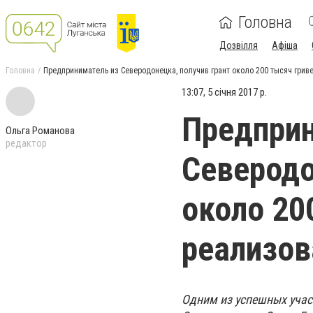
Головна
Дозвілля
Афіша
Головна
Предприниматель из Северодонецка, получив грант около 200 тысяч грив
13:07, 5 січня 2017 р.
Предприн
Ольга Романова
редактор
Северодо
около 20
реализов
Одним из успешных уча