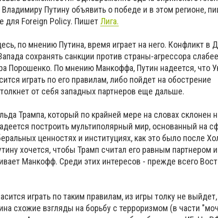
 Владимиру Путину объявить о победе и в этом регионе, 
 для Foreign Policy. Пишет
Лига.
десь, по мнению Путина, время играет на него. Конфликт в 
Запада сохранять санкции против страны-агрессора слабее
ра Порошенко. По мнению Манкоффа, Путин надеется, что У
сится играть по его правилам, либо пойдет на обострение
ттолкнет от себя западных партнеров еще дальше.
льда Трампа, который по крайней мере на словах склонен 
надеется построить мультиполярный мир, основанный на с
беральных ценностях и институциях, как это было после Х
утину хочется, чтобы Трамп считал его равным партнером и
кивает Манкофф. Среди этих интересов - прежде всего Вос
асится играть по таким правилам, из игры толку не выйдет,
утина схожие взгляды на борьбу с терроризмом (в части "мо