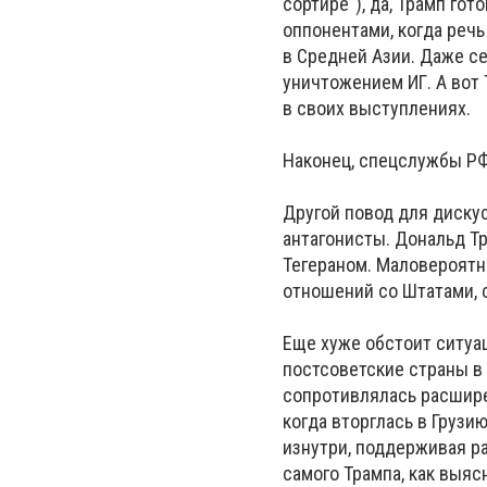
сортире"), да, Трамп го
оппонентами, когда речь
в Средней Азии. Даже се
уничтожением ИГ. А вот 
в своих выступлениях.
Наконец, спецслужбы РФ
Другой повод для дискус
антагонисты. Дональд Т
Тегераном. Маловероятн
отношений со Штатами, 
Еще хуже обстоит ситуа
постсоветские страны в
сопротивлялась расшире
когда вторглась в Грузи
изнутри, поддерживая р
самого Трампа, как выяс