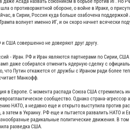
тов даже Асада назвать союзником в борьбе против ИГ. Но 
 шла о противоракетной обороне, о войне в Ираке, о прису
йчас, в Сирии, Россия куда больше озабочена поддержкой 
Трампа волнует именно ИГ, и он скоро начнет всячески под
 и США совершенно не доверяют друг другу.
сий - Иран. РФ и Иран являются партнерами по Сирии, США 
рамп даже собирался отменить ядерную сделку с официал
о, что Путин откажется от дружбы с Ираном ради более те
считает Манкофф.
ция в Европе. С момента распада Союза США стремились и
 евроатлантическое сообщество. Однако страна-агрессор 
нию НАТО, а недавно еще и открыто выступила против рас
ю, а затем в Украину. РФ еще и пытается развалить НАТО и 
азнообразные радикальные политические движения. В том 
нила разведка США.