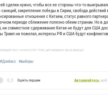
ошей сделки нужно, чтобы все ее стороны что-то выигрыва
 санкций, закрепление победы в Сирии, свобода действий в
ансированные отношения с Китаем, статус равного партне
срочном периоде сближение полезно обеим странам. Но в д
м, ни совместное сдерживание Китая не будут для США до
бы Трамп ни пожелал, интересы РФ и США будут конфликтов
бхідний текст і натисніть Ctrl + Enter, щоб повідомити про це редакцію
#Донбасс
#выборы
0,0
Оцініть першим
Авторизуйтесь
, щоб