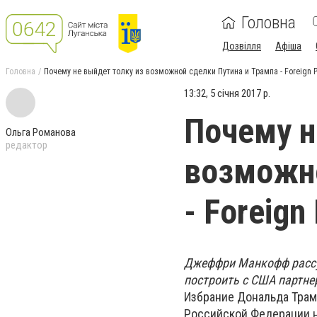
Головна
Дозвілля
Афіша
Головна
Почему не выйдет толку из возможной сделки Путина и Трампа - Foreign P
13:32, 5 січня 2017 р.
Почему н
Ольга Романова
редактор
возможно
- Foreign 
Джеффри Манкофф рассу
построить с США партне
Избрание Дональда Трам
Российской Федерации 