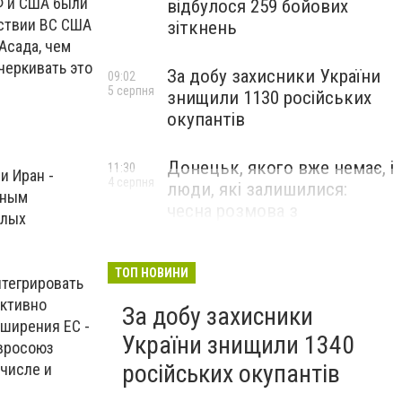
РФ и США были
відбулося 259 бойових
тствии ВС США
зіткнень
Асада, чем
черкивать это
За добу захисники України
09:02
5 серпня
знищили 1130 російських
окупантів
Донецьк, якого вже немає, і
11:30
и Иран -
4 серпня
люди, які залишилися:
ьным
чесна розмова з
плых
В’ячеславом Верховським
ЛЮДИ УКРАЇНСЬКОГО ДОНЕЦЬКА
ТОП НОВИНИ
нтегрировать
активно
За добу захисники
ширения ЕС -
України знищили 1340
Евросоюз
російських окупантів
числе и