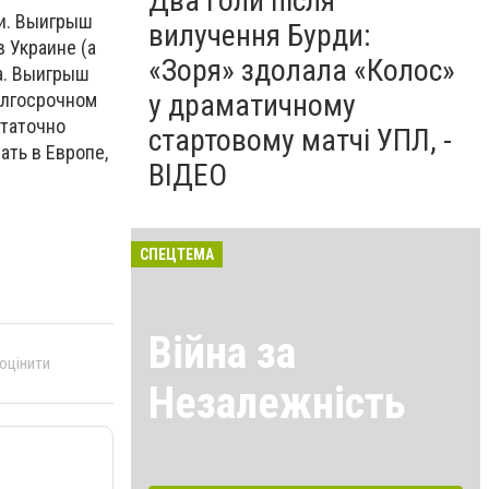
Два голи після
ли. Выигрыш
вилучення Бурди:
 Украине (а
«Зоря» здолала «Колос»
ра. Выигрыш
у драматичному
олгосрочном
статочно
стартовому матчі УПЛ, -
ать в Европе,
ВІДЕО
СПЕЦТЕМА
Війна за
 оцінити
Незалежність