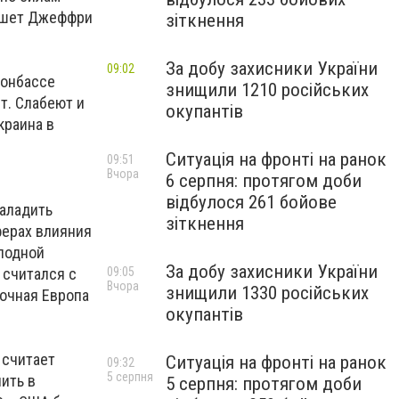
пишет Джеффри
зіткнення
За добу захисники України
09:02
Донбассе
знищили 1210 російських
т. Слабеют и
окупантів
краина в
Ситуація на фронті на ранок
09:51
Вчора
6 серпня: протягом доби
відбулося 261 бойове
наладить
зіткнення
ферах влияния
олодной
За добу захисники України
 считался с
09:05
Вчора
знищили 1330 російських
точная Европа
окупантів
 считает
Ситуація на фронті на ранок
09:32
5 серпня
чить в
5 серпня: протягом доби