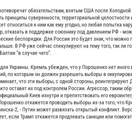
ротиворечат обязательствам, взятым США после Холодной 
ь принципы суверенности, территориальной целостности 
ет относиться к ним как ему угодно, но любая попытка нар
р, отказать в поддержке союзнику под давлением РФ - мо
ские беспорядки. Для России это будет знак, что можно 
льше. В РФ уже сейчас спекулируют на тему того, так ли г
алтии "в случае чего".
для Украины. Кремль убежден, что у Порошенко нет иного 
ий, по которым он должен разрешить выборы в оккупиров
минает, что эти выборы, с одной стороны, реинтегрируют 
факто оставят их под контролем России. Агрессор, таким об
официальный Киев изнутри и препятствовать его евроинте
Порошенко откажется проводить выборы из-за того, что Кр
инска-2, - Путин может развязать открытый конфликт. Вер
ет, если Трамп откажется продлевать санкции или помогат