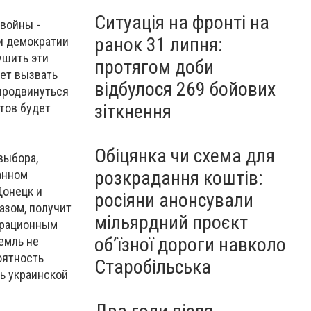
Ситуація на фронті на
войны -
ранок 31 липня:
и демократии
ушить эти
протягом доби
жет вызвать
відбулося 269 бойових
продвинуться
зіткнення
отов будет
Обіцянка чи схема для
выбора,
розкрадання коштів:
анном
Донецк и
росіяни анонсували
разом, получит
мільярдний проєкт
грационным
об’їзної дороги навколо
емль не
оятность
Старобільська
ь украинской