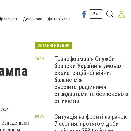
Рус
Транспорт
Довідкова
Фотоотчеты
ОСТАННІ НОВИНИ
Трансформація Служби
16:17
безпеки України в умовах
рампа
екзистенційної війни:
баланс між
євроінтеграційними
стандартами та безпековою
стійкістю
стся
Ситуація на фронті на ранок
09:47
 Западе дают
7 серпня: протягом доби
по силам
відбулося 233 бойових