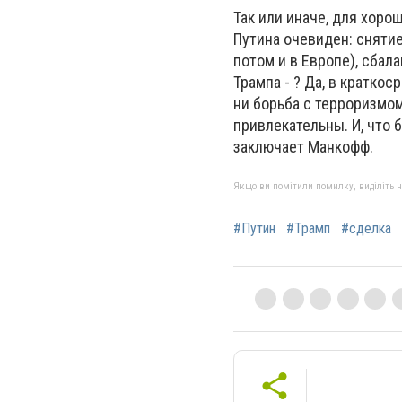
Так или иначе, для хор
Путина очевиден: снятие
потом и в Европе), сбал
Трампа - ? Да, в кратко
ни борьба с терроризмо
привлекательны. И, что 
заключает Манкофф.
Якщо ви помітили помилку, виділіть нео
#Путин
#Трамп
#сделка