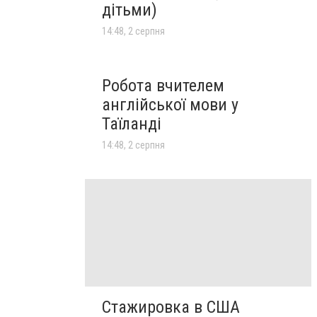
дітьми)
14:48, 2 серпня
Робота вчителем
англійської мови у
Таїланді
14:48, 2 серпня
Стажировка в США