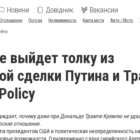
Новини
Довідник
Вакансии
Оголошення
Погода
Недвижимость
Карта міста
Авто / Мото
olicy
е выйдет толку из
й сделки Путина и Т
Policy
ждает, почему даже при Дональде Трампе Кремлю не уда
рские отношения.
па президентом США и политическая неопределенность на
новые возможности. Одновременно сдача сирийского Алеп