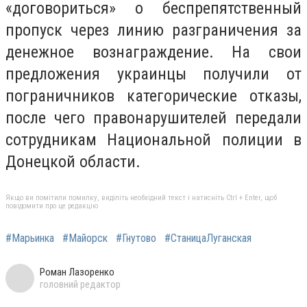
«договориться» о беспрепятственный
пропуск через линию разграничения за
денежное вознаграждение. На свои
предложения украинцы получили от
пограничников категорические отказы,
после чего правонарушителей передали
сотрудникам Национальной полиции в
Донецкой области.
Якщо ви помітили помилку, виділіть необхідний текст і натисніть Ctrl + Enter, щоб
повідомити про це редакцію
#Марьинка
#Майорск
#Гнутово
#СтаницаЛуганская
Роман Лазоренко
головний редактор