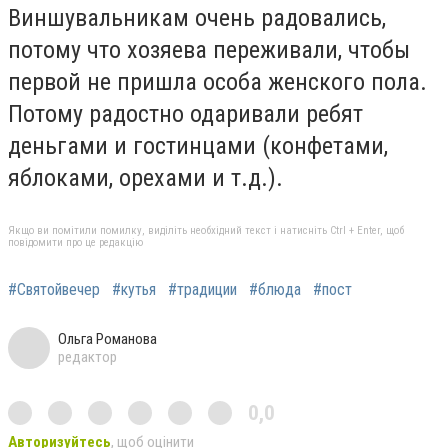
Виншувальникам очень радовались,
потому что хозяева переживали, чтобы
первой не пришла особа женского пола.
Потому радостно одаривали ребят
деньгами и гостинцами (конфетами,
яблоками, орехами и т.д.).
Якщо ви помітили помилку, виділіть необхідний текст і натисніть Ctrl + Enter, щоб
повідомити про це редакцію
#Святойвечер
#кутья
#традиции
#блюда
#пост
Ольга Романова
редактор
0,0
Авторизуйтесь
, щоб оцінити