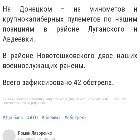
На Донецком – из минометов и
крупнокалиберных пулеметов по нашим
позициям в районе Луганского и
Авдеевки.
В районе Новотошковского двое наших
военнослужащих ранены.
Всего зафиксировано 42 обстрела.
Якщо ви помітили помилку, виділіть необхідний текст і натисніть Ctrl + Enter, щоб
повідомити про це редакцію
#Донбасс
#АТО
#боевики
#обстрелы
Роман Лазоренко
головний редактор