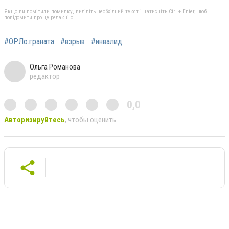
Якщо ви помітили помилку, виділіть необхідний текст і натисніть Ctrl + Enter, щоб
повідомити про це редакцію
#ОРЛо.граната
#взрыв
#инвалид
Ольга Романова
редактор
0,0
Авторизируйтесь
, чтобы оценить