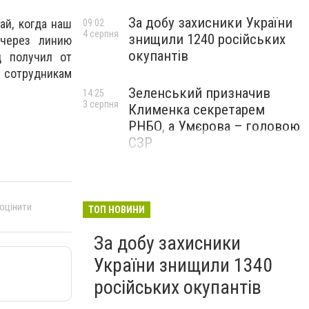
За добу захисники України
ай, когда наш
09:02
4 серпня
знищили 1240 російських
 через линию
окупантів
ц получил от
 сотрудникам
Зеленський призначив
14:25
3 серпня
Клименка секретарем
РНБО, а Умєрова – головою
СЗР
 оцінити
ТОП НОВИНИ
За добу захисники
України знищили 1340
російських окупантів