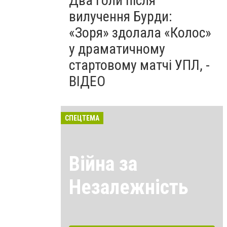
Два голи після
вилучення Бурди:
«Зоря» здолала «Колос»
у драматичному
стартовому матчі УПЛ, -
ВІДЕО
СПЕЦТЕМА
Війна за
Незалежність