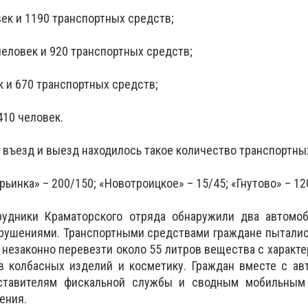
ек и 1190 транспортных средств;
человек и 920 транспортных средств;
к и 670 транспортных средств;
410 человек.
а въезд и выезд находилось такое количество транспортны
рьинка» – 200/150; «Новотроицкое» – 15/45; «Гнутово» – 12
удники Краматорского отряда обнаружили два автомоб
арушениями. Транспортными средствами граждане пытали
 незаконно перевезти около 55 литров вещества с характ
ов колбасных изделий и косметику. Граждан вместе с а
ставителям фискальной службы и сводным мобильным
ения.