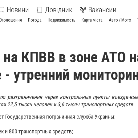
Новини
Довідник
Вакансии
Оголошення
Погода
Недвижимость
Карта міста
Авто / Мото
 на КПВВ в зоне АТО н
 - утренний монитори
ию разграничения через контрольные пункты въезда-вые
ли 22,5 тысяч человек и 3,6 тысяч транспортных средств.
ет Государственная пограничная служба Украины:
к и 800 транспортных средств;