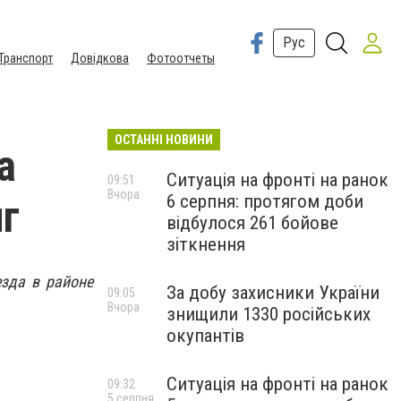
Рус
Транспорт
Довідкова
Фотоотчеты
ОСТАННІ НОВИНИ
а
Ситуація на фронті на ранок
09:51
Вчора
6 серпня: протягом доби
нг
відбулося 261 бойове
зіткнення
зда в районе
За добу захисники України
09:05
Вчора
знищили 1330 російських
окупантів
Ситуація на фронті на ранок
09:32
5 серпня