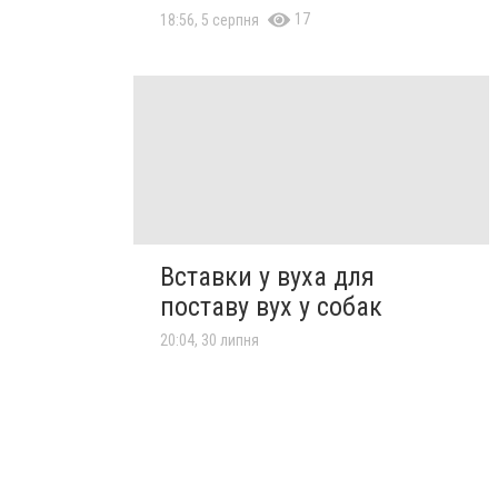
17
18:56, 5 серпня
Вставки у вуха для
поставу вух у собак
20:04, 30 липня