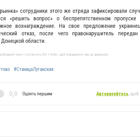
рьинка» сотрудники этого же отряда зафиксировали случ
лся «решить вопрос» о беспрепятственном пропуске
ежное вознаграждение. На свое предложение украине
рический отказ, после чего правонарушитель передан
 Донецкой области.
бхідний текст і натисніть Ctrl + Enter, щоб повідомити про це редакцію
утово
#СтаницаЛуганская
0,0
Оцініть першим
Авторизуйтесь
, щоб