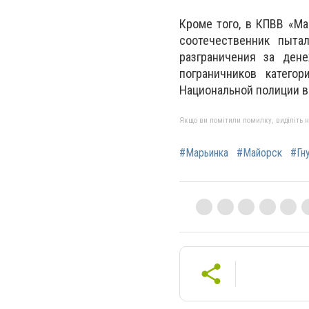
Кроме того, в КПВВ «Ма
соотечественник пыта
разграничения за ден
пограничников катего
Национальной полиции в
Якщо ви помітили помилку, виділіть нео
#Марьинка
#Майорск
#Гн