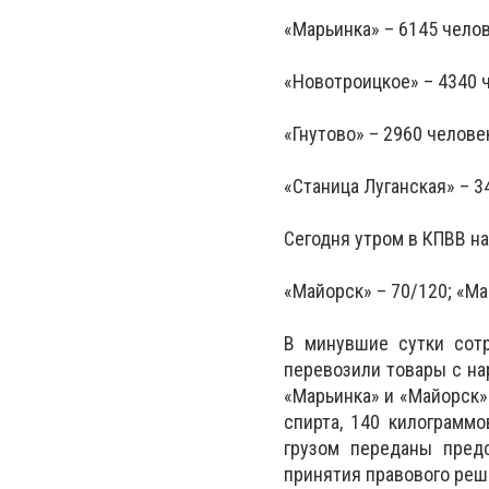
«Марьинка» – 6145 челов
«Новотроицкое» – 4340 
«Гнутово» – 2960 челове
«Станица Луганская» – 3
Сегодня утром в КПВВ н
«Майорск» – 70/120; «Ма
В минувшие сутки сотр
перевозили товары с н
«Марьинка» и «Майорск»
спирта, 140 килограмм
грузом переданы пред
принятия правового реш