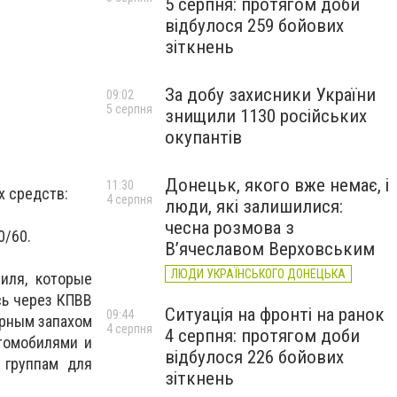
5 серпня: протягом доби
відбулося 259 бойових
зіткнень
За добу захисники України
09:02
5 серпня
знищили 1130 російських
окупантів
Донецьк, якого вже немає, і
11:30
х средств:
4 серпня
люди, які залишилися:
чесна розмова з
0/60.
В’ячеславом Верховським
ЛЮДИ УКРАЇНСЬКОГО ДОНЕЦЬКА
иля, которые
сь через КПВВ
Ситуація на фронті на ранок
09:44
ерным запахом
4 серпня
4 серпня: протягом доби
втомобилями и
відбулося 226 бойових
 группам для
зіткнень