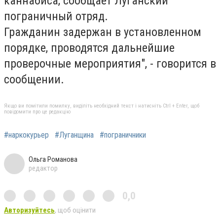
каннабиса, сообщает Луганский
пограничный отряд.
Гражданин задержан в установленном
порядке, проводятся дальнейшие
проверочные мероприятия", - говорится в
сообщении.
Якщо ви помітили помилку, виділіть необхідний текст і натисніть Ctrl + Enter, щоб
повідомити про це редакцію
#наркокурьер
#Луганщина
#пограничники
Ольга Романова
редактор
0,0
Авторизуйтесь
, щоб оцінити