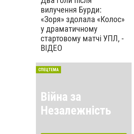
Два голи після
вилучення Бурди:
«Зоря» здолала «Колос»
у драматичному
стартовому матчі УПЛ, -
ВІДЕО
СПЕЦТЕМА
Війна за
Незалежність