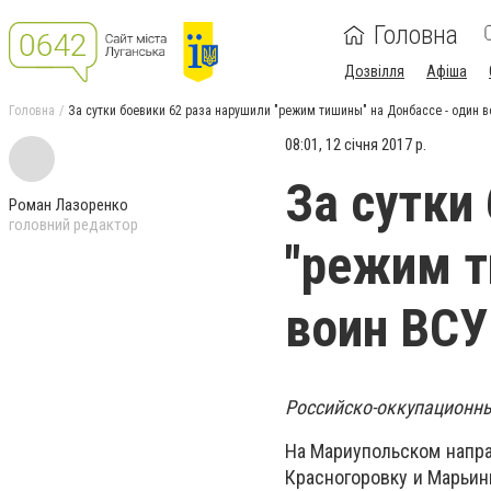
Головна
Дозвілля
Афіша
Головна
За сутки боевики 62 раза нарушили "режим тишины" на Донбассе - один в
08:01, 12 січня 2017 р.
За сутки
Роман Лазоренко
головний редактор
"режим т
воин ВСУ
Российско-оккупационны
На Мариупольском напра
Красногоровку и Марьинк