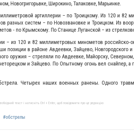
яном, Новогригорьвке, Широкино, Талаковке, Марьинке.
миллиметровой артиллерии – по Троицкому. Из 120 и 82 
ов разных систем – по Новозвановке и Троицком. Из воо
етов - по Крымскому. По Станице Луганской – из стрелков
ии – из 120 и 82 миллиметровых минометов российско-о
ши позиции в районе Авдеевки, Зайцево, Новгородского и 
вого оружия – стреляли по Авдеевке, Майорску, Северном
неторецком и Зайцево. По Опытному огонь вел снайпер, а 
бстрела. Четырех наших военных ранены. Одного травм
бхідний текст і натисніть Ctrl + Enter, щоб повідомити про це редакцію
#обстрелы