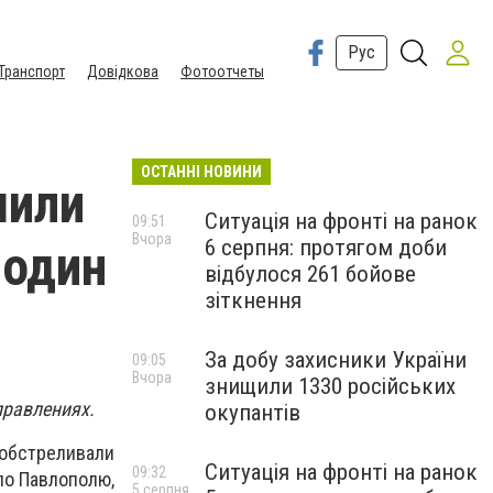
Рус
Транспорт
Довідкова
Фотоотчеты
ОСТАННІ НОВИНИ
шили
Ситуація на фронті на ранок
09:51
Вчора
6 серпня: протягом доби
 один
відбулося 261 бойове
зіткнення
За добу захисники України
09:05
Вчора
знищили 1330 російських
правлениях.
окупантів
 обстреливали
Ситуація на фронті на ранок
09:32
по Павлополю,
5 серпня