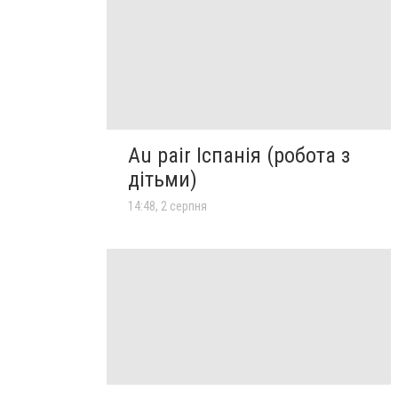
Au pair Іспанія (робота з
дітьми)
14:48, 2 серпня