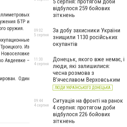
5 серпня: протягом доби
відбулося 259 бойових
зіткнень
миллиметровых
ружения БТР и
ого оружия.
За добу захисники України
09:02
5 серпня
знищили 1130 російських
ккупационные
окупантів
Троицкого. Из
, Новоселовке
Донецьк, якого вже немає, і
11:30
по Авдеевке –
4 серпня
люди, які залишилися:
чесна розмова з
ирован. Один
В’ячеславом Верховським
ЛЮДИ УКРАЇНСЬКОГО ДОНЕЦЬКА
Ситуація на фронті на ранок
09:44
4 серпня
4 серпня: протягом доби
відбулося 226 бойових
зіткнень