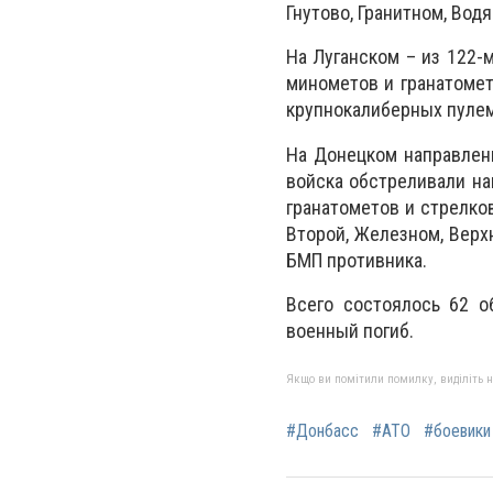
Гнутово, Гранитном, Вод
На Луганском – из 122-
минометов и гранатомет
крупнокалиберных пулем
На Донецком направлен
войска обстреливали на
гранатометов и стрелко
Второй, Железном, Верх
БМП противника.
Всего состоялось 62 о
военный погиб.
Якщо ви помітили помилку, виділіть нео
#Донбасс
#АТО
#боевики