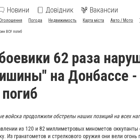
Новини
Довідник
Вакансии
Оголошення
Погода
Недвижимость
Карта міста
Авто / Мото
оин ВСУ погиб
 боевики 62 раза нару
ишины" на Донбассе -
 погиб
е войска продолжили обстрелы наших позиций на всех на
влении из 120 и 82 миллиметровых минометов оккупанты
у. Из гранатометов и стрелкового оружия они вели огонь 