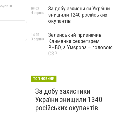
 оцінити
За добу захисники України
09:02
4 серпня
знищили 1240 російських
окупантів
Зеленський призначив
14:25
3 серпня
Клименка секретарем
РНБО, а Умєрова – головою
СЗР
ТОП НОВИНИ
За добу захисники
України знищили 1340
російських окупантів