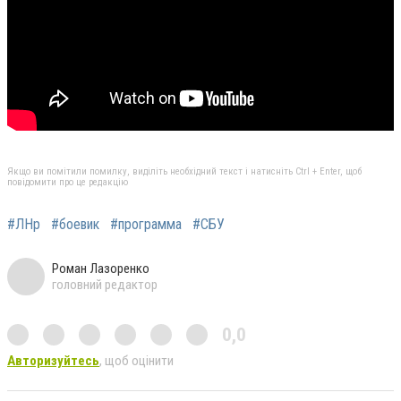
Якщо ви помітили помилку, виділіть необхідний текст і натисніть Ctrl + Enter, щоб
повідомити про це редакцію
#ЛНр
#боевик
#программа
#СБУ
Роман Лазоренко
головний редактор
0,0
Авторизуйтесь
, щоб оцінити